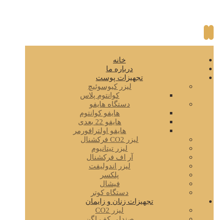
خانه
درباره ما
تجهیزات پوست
لیزر کیوسوئیچ
کوانتوم پلاس
دستگاه هایفو
هایفو کوانتوم
هایفو 22 بعدی
هایفو اولترافورمر
لیزر CO2 فرکشنال
لیزر تیتانیوم
آر اف فرکشنال
لیزر اندولیفت
پلکسر
فیشال
دستگاه کوتر
تجهیزات زنان و زایمان
لیزر CO2
صندلی کف لگن