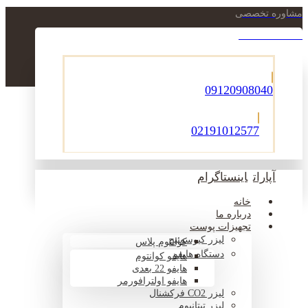
مشاوره تخصصی
021-22900756
09120908040
02191012577
آپارات
اینستاگرام
خانه
درباره ما
تجهیزات پوست
لیزر کیوسوئیچ
کوانتوم پلاس
دستگاه هایفو
هایفو کوانتوم
هایفو 22 بعدی
هایفو اولترافورمر
لیزر CO2 فرکشنال
لیزر تیتانیوم