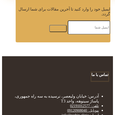
ایمیل خود را وارد کنید تا آخرین مقالات برای شما ارسال
گردد.
تماس با ما
آدرس: خیابان ولیعصر، نرسیده به سه راه جمهوری،
پاساژ سینوهه، واحد T3
تلفن: 02191012577
موبایل: 09120908040