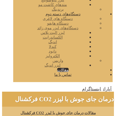
لیزر کیوسوئیچ
متدهای کاشت مو
برندینگ
دستگاه‌های دسته دوم
دستگاه های لاغری
دستگاه هایفو
دستگاه‌های لیزر موی زائد
لیزر الیت پلاس
الکساندرایت
اندیگ
کندلا
دایود
الکترولیز
واریس
لیزر اندیگ
مقالات
تماس با ما
آپارات
اینستاگرام
درمان جای جوش با لیزر CO2 فرکشنال
مقالات
درمان جای جوش با لیزر CO2 فرکشنال