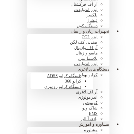
آر اف فرکشنال
لیزر اندولیفت
پلکسر
فیشال
دستگاه کوتر
تجهیزات زنان و زایمان
لیزر CO2
صندلی کف لگن
آر اف واژینال
هایفو واژینال
پلاسما سرد
لیزر اندولیفت
دستگاه های لاغری
کرایولیپولیز
دستگاه کرایو ADSS
کرایو 360
دستگاه کرایو رومیزی
آر اف لاغری
اندرمولوژی
کویتیشن
شاک ویو
EMS
بادی آنالیز
مشاوره و آموزش
مشاوره