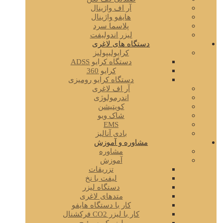
آر اف واژینال
هایفو واژینال
پلاسما سرد
لیزر اندولیفت
دستگاه های لاغری
کرایولیپولیز
دستگاه کرایو ADSS
کرایو 360
دستگاه کرایو رومیزی
آر اف لاغری
اندرمولوژی
کویتیشن
شاک ویو
EMS
بادی آنالیز
مشاوره و آموزش
مشاوره
آموزش
تزریقات
لیفت با نخ
دستگاه لیزر
متدهای لاغری
کار با دستگاه هایفو
کار با لیزر CO2 فرکشنال