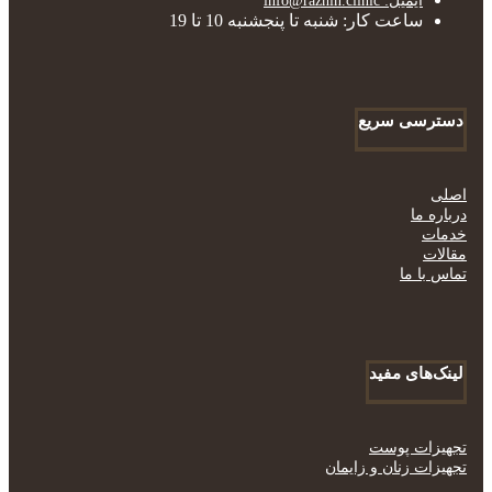
ایمیل: info@razhin.clinic
ساعت کار: شنبه تا پنجشنبه 10 تا 19
دسترسی سریع
اصلی
درباره ما
خدمات
مقالات
تماس با ما
لینک‌های مفید
تجهیزات پوست
تجهیزات زنان و زایمان