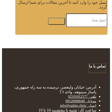
ایمیل خود را وارد کنید تا آخرین مقالات برای شما ارسال
گردد.
تماس با ما
آدرس: خیابان ولیعصر، نرسیده به سه راه جمهوری،
پاساژ سینوهه، واحد T3
تلفن: 02191012577
موبایل: 09120908040
ایمیل: info@razhin.clinic
ساعت کار: شنبه تا پنجشنبه 10 تا 19