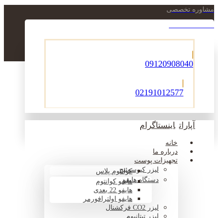
مشاوره تخصصی
021-22900756
09120908040
02191012577
آپارات
اینستاگرام
خانه
درباره ما
تجهیزات پوست
لیزر کیوسوئیچ
کوانتوم پلاس
دستگاه هایفو
هایفو کوانتوم
هایفو 22 بعدی
هایفو اولترافورمر
لیزر CO2 فرکشنال
لیزر تیتانیوم