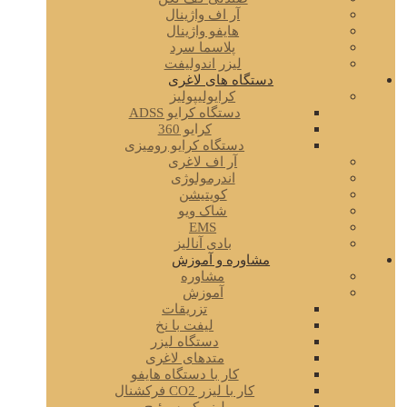
آر اف واژینال
هایفو واژینال
پلاسما سرد
لیزر اندولیفت
دستگاه های لاغری
کرایولیپولیز
دستگاه کرایو ADSS
کرایو 360
دستگاه کرایو رومیزی
آر اف لاغری
اندرمولوژی
کویتیشن
شاک ویو
EMS
بادی آنالیز
مشاوره و آموزش
مشاوره
آموزش
تزریقات
لیفت با نخ
دستگاه لیزر
متدهای لاغری
کار با دستگاه هایفو
کار با لیزر CO2 فرکشنال