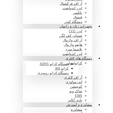
آر اف فرکشنال
لیزر اندولیفت
پلکسر
فیشال
دستگاه کوتر
تجهیزات زنان و زایمان
لیزر CO2
صندلی کف لگن
آر اف واژینال
هایفو واژینال
پلاسما سرد
لیزر اندولیفت
دستگاه های لاغری
کرایولیپولیز
دستگاه کرایو ADSS
کرایو 360
دستگاه کرایو رومیزی
آر اف لاغری
اندرمولوژی
کویتیشن
شاک ویو
EMS
بادی آنالیز
مشاوره و آموزش
مشاوره