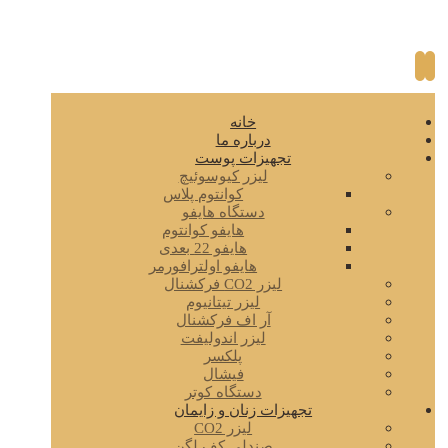
خانه
درباره ما
تجهیزات پوست
لیزر کیوسوئیچ
کوانتوم پلاس
دستگاه هایفو
هایفو کوانتوم
هایفو 22 بعدی
هایفو اولترافورمر
لیزر CO2 فرکشنال
لیزر تیتانیوم
آر اف فرکشنال
لیزر اندولیفت
پلکسر
فیشال
دستگاه کوتر
تجهیزات زنان و زایمان
لیزر CO2
صندلی کف لگن