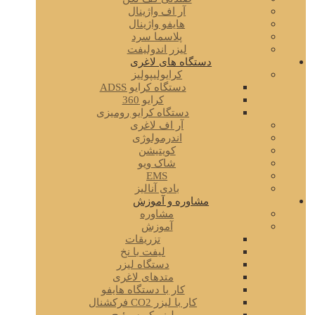
آر اف واژینال
هایفو واژینال
پلاسما سرد
لیزر اندولیفت
دستگاه های لاغری
کرایولیپولیز
دستگاه کرایو ADSS
کرایو 360
دستگاه کرایو رومیزی
آر اف لاغری
اندرمولوژی
کویتیشن
شاک ویو
EMS
بادی آنالیز
مشاوره و آموزش
مشاوره
آموزش
تزریقات
لیفت با نخ
دستگاه لیزر
متدهای لاغری
کار با دستگاه هایفو
کار با لیزر CO2 فرکشنال