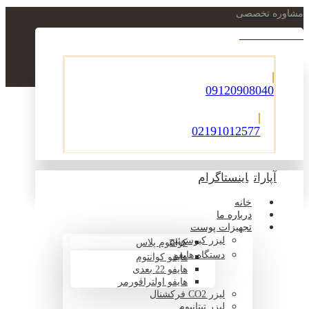
مشاوره تخصصی
021-22900756
09120908040
02191012577
آپارات
اینستاگرام
خانه
درباره ما
تجهیزات پوست
لیزر کیوسوئیچ
کوانتوم پلاس
دستگاه هایفو
هایفو کوانتوم
هایفو 22 بعدی
هایفو اولترافورمر
لیزر CO2 فرکشنال
لیزر تیتانیوم