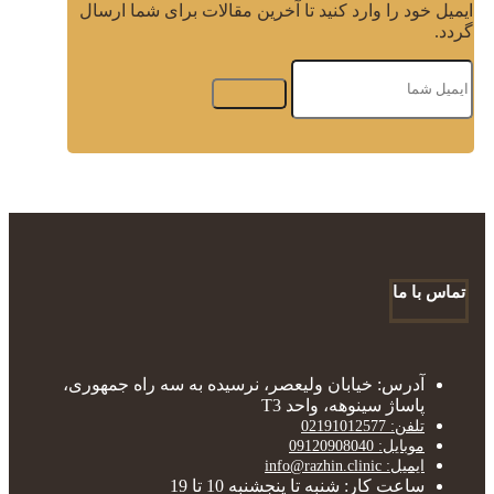
ایمیل خود را وارد کنید تا آخرین مقالات برای شما ارسال
گردد.
تماس با ما
آدرس: خیابان ولیعصر، نرسیده به سه راه جمهوری،
پاساژ سینوهه، واحد T3
تلفن: 02191012577
موبایل: 09120908040
ایمیل: info@razhin.clinic
ساعت کار: شنبه تا پنجشنبه 10 تا 19