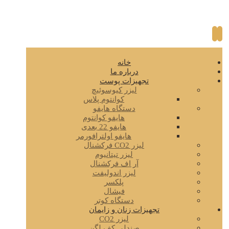
خانه
درباره ما
تجهیزات پوست
لیزر کیوسوئیچ
کوانتوم پلاس
دستگاه هایفو
هایفو کوانتوم
هایفو 22 بعدی
هایفو اولترافورمر
لیزر CO2 فرکشنال
لیزر تیتانیوم
آر اف فرکشنال
لیزر اندولیفت
پلکسر
فیشال
دستگاه کوتر
تجهیزات زنان و زایمان
لیزر CO2
صندلی کف لگن