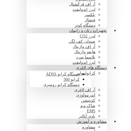
آر اف فرکشنال
لیزر اندولیفت
پلکسر
فیشال
دستگاه کوتر
تجهیزات زنان و زایمان
لیزر CO2
صندلی کف لگن
آر اف واژینال
هایفو واژینال
پلاسما سرد
لیزر اندولیفت
دستگاه های لاغری
کرایولیپولیز
دستگاه کرایو ADSS
کرایو 360
دستگاه کرایو رومیزی
آر اف لاغری
اندرمولوژی
کویتیشن
شاک ویو
EMS
بادی آنالیز
مشاوره و آموزش
مشاوره