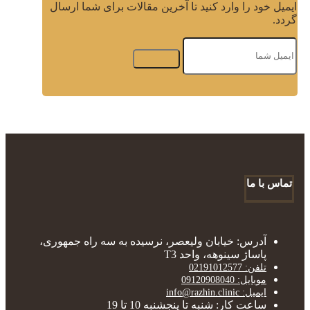
ایمیل خود را وارد کنید تا آخرین مقالات برای شما ارسال
گردد.
تماس با ما
آدرس: خیابان ولیعصر، نرسیده به سه راه جمهوری،
پاساژ سینوهه، واحد T3
تلفن: 02191012577
موبایل: 09120908040
ایمیل: info@razhin.clinic
ساعت کار: شنبه تا پنجشنبه 10 تا 19