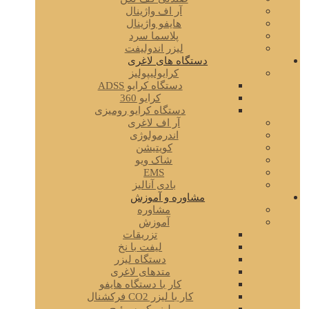
آر اف واژینال
هایفو واژینال
پلاسما سرد
لیزر اندولیفت
دستگاه های لاغری
کرایولیپولیز
دستگاه کرایو ADSS
کرایو 360
دستگاه کرایو رومیزی
آر اف لاغری
اندرمولوژی
کویتیشن
شاک ویو
EMS
بادی آنالیز
مشاوره و آموزش
مشاوره
آموزش
تزریقات
لیفت با نخ
دستگاه لیزر
متدهای لاغری
کار با دستگاه هایفو
کار با لیزر CO2 فرکشنال