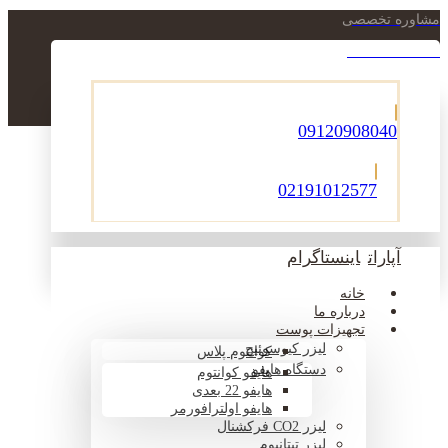
مشاوره تخصصی
021-22900756
09120908040
02191012577
آپارات
اینستاگرام
خانه
درباره ما
تجهیزات پوست
لیزر کیوسوئیچ
کوانتوم پلاس
دستگاه هایفو
هایفو کوانتوم
هایفو 22 بعدی
هایفو اولترافورمر
لیزر CO2 فرکشنال
لیزر تیتانیوم