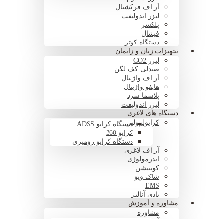
آر اف فرکشنال
لیزر اندولیفت
پلکسر
فیشال
دستگاه کوتر
تجهیزات زنان و زایمان
لیزر CO2
صندلی کف لگن
آر اف واژینال
هایفو واژینال
پلاسما سرد
لیزر اندولیفت
دستگاه های لاغری
کرایولیپولیز
دستگاه کرایو ADSS
کرایو 360
دستگاه کرایو رومیزی
آر اف لاغری
اندرمولوژی
کویتیشن
شاک ویو
EMS
بادی آنالیز
مشاوره و آموزش
مشاوره