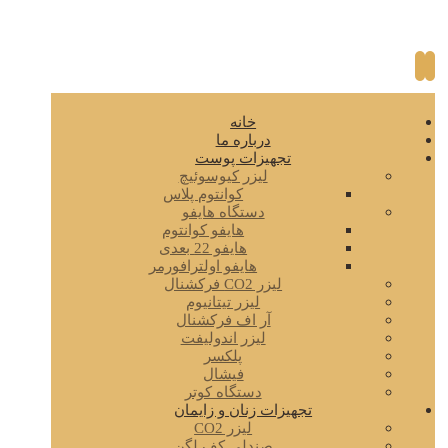
خانه
درباره ما
تجهیزات پوست
لیزر کیوسوئیچ
کوانتوم پلاس
دستگاه هایفو
هایفو کوانتوم
هایفو 22 بعدی
هایفو اولترافورمر
لیزر CO2 فرکشنال
لیزر تیتانیوم
آر اف فرکشنال
لیزر اندولیفت
پلکسر
فیشال
دستگاه کوتر
تجهیزات زنان و زایمان
لیزر CO2
صندلی کف لگن