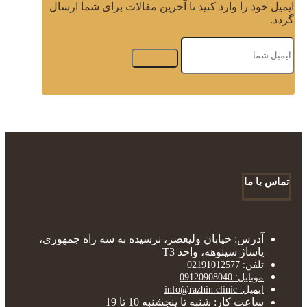
ایمیل خود را وارد کنید تا آخرین مقالات برای شما ارسال
گردد.
تماس با ما
آدرس: خیابان ولیعصر، نرسیده به سه راه جمهوری،
پاساژ سینوهه، واحد T3
تلفن: 02191012577
موبایل: 09120908040
ایمیل: info@razhin.clinic
ساعت کار: شنبه تا پنجشنبه 10 تا 19