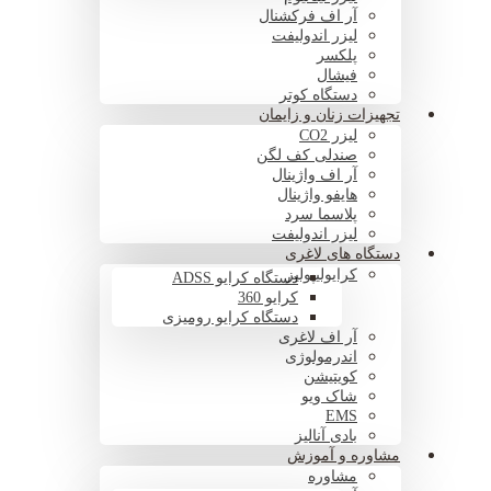
آر اف فرکشنال
لیزر اندولیفت
پلکسر
فیشال
دستگاه کوتر
تجهیزات زنان و زایمان
لیزر CO2
صندلی کف لگن
آر اف واژینال
هایفو واژینال
پلاسما سرد
لیزر اندولیفت
دستگاه های لاغری
کرایولیپولیز
دستگاه کرایو ADSS
کرایو 360
دستگاه کرایو رومیزی
آر اف لاغری
اندرمولوژی
کویتیشن
شاک ویو
EMS
بادی آنالیز
مشاوره و آموزش
مشاوره