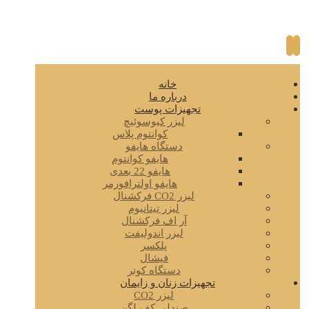
خانه
درباره ما
تجهیزات پوست
لیزر کیوسوئیچ
کوانتوم پلاس
دستگاه هایفو
هایفو کوانتوم
هایفو 22 بعدی
هایفو اولترافورمر
لیزر CO2 فرکشنال
لیزر تیتانیوم
آر اف فرکشنال
لیزر اندولیفت
پلکسر
فیشال
دستگاه کوتر
تجهیزات زنان و زایمان
لیزر CO2
صندلی کف لگن