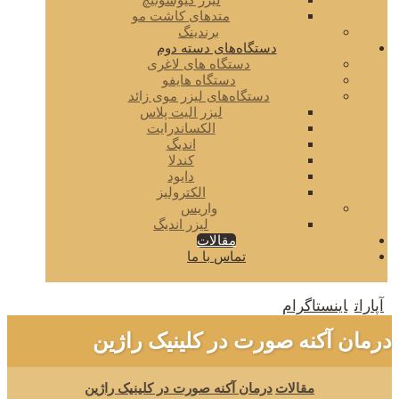
لیزر کیوسوئیچ
متدهای کاشت مو
برندینگ
دستگاه‌های دسته دوم
دستگاه های لاغری
دستگاه هایفو
دستگاه‌های لیزر موی زائد
لیزر الیت پلاس
الکساندرایت
اندیگ
کندلا
دایود
الکترولیز
واریس
لیزر اندیگ
مقالات
تماس با ما
آپارات
اینستاگرام
درمان آکنه صورت در کلینیک راژین
مقالات
درمان آکنه صورت در کلینیک راژین