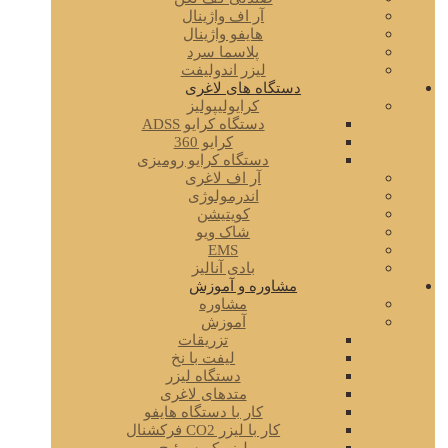
آر اف واژینال
هایفو واژینال
پلاسما سرد
لیزر اندولیفت
دستگاه های لاغری
کرایولیپولیز
دستگاه کرایو ADSS
کرایو 360
دستگاه کرایو رومیزی
آر اف لاغری
اندرمولوژی
کویتیشن
شاک ویو
EMS
بادی آنالیز
مشاوره و آموزش
مشاوره
آموزش
تزریقات
لیفت با نخ
دستگاه لیزر
متدهای لاغری
کار با دستگاه هایفو
کار با لیزر CO2 فرکشنال