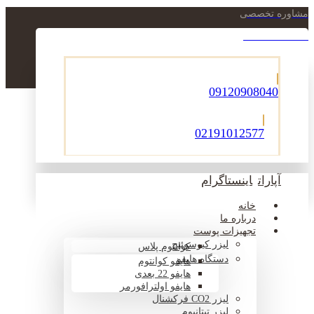
مشاوره تخصصی
021-22900756
09120908040
02191012577
آپارات
اینستاگرام
خانه
درباره ما
تجهیزات پوست
لیزر کیوسوئیچ
کوانتوم پلاس
دستگاه هایفو
هایفو کوانتوم
هایفو 22 بعدی
هایفو اولترافورمر
لیزر CO2 فرکشنال
لیزر تیتانیوم