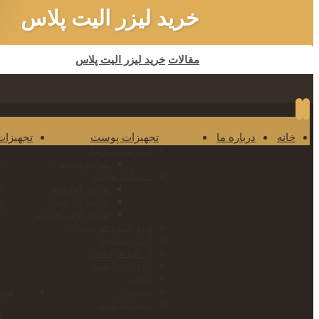
خرید لیزر الیت پلاس
مقالات
خرید لیزر الیت پلاس
خانه
درباره ما
تجهیزات پوست
تجهیزات
لیزر کیوسوئیچ
کوانتوم پلاس
دستگاه هایفو
هایفو کوانتوم
هایفو 22 بعدی
هایفو اولترافورمر
لیزر CO2 فرکشنال
لیزر تیتانیوم
آر اف فرکشنال
لیزر اندولیفت
پلکسر
فیشال
دست
دستگاه کوتر