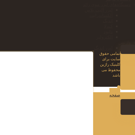
دستگاه‌های لیزر موی زائد
لیزر الیت پلاس
الکساندرایت
اندیگ
کندلا
دایود
الکترولیز
واریس
لیزر اندیگ
تمامی حقوق
سایت برای
کلینیک راژین
محفوظ می
باشد
صفحه