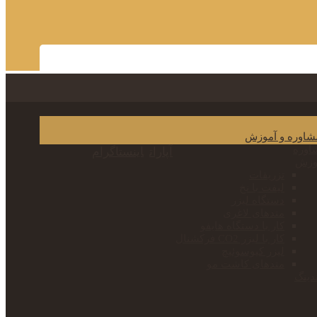
شاوره و آموزش
اوره
آپارات
اینستاگرام
وزش
تزریقات
لیفت با نخ
دستگاه لیزر
متدهای لاغری
کار با دستگاه هایفو
کار با لیزر CO2 فرکشنال
لیزر کیوسوئیچ
متدهای کاشت مو
دینگ