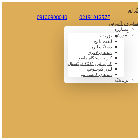
گرام
09120908040
02191012577
اوره و آموزش
مشاوره
آموزش
تزریقات
لیفت با نخ
دستگاه لیزر
متدهای لاغری
کار با دستگاه هایفو
کار با لیزر CO2 فرکشنال
لیزر کیوسوئیچ
متدهای کاشت مو
برندینگ