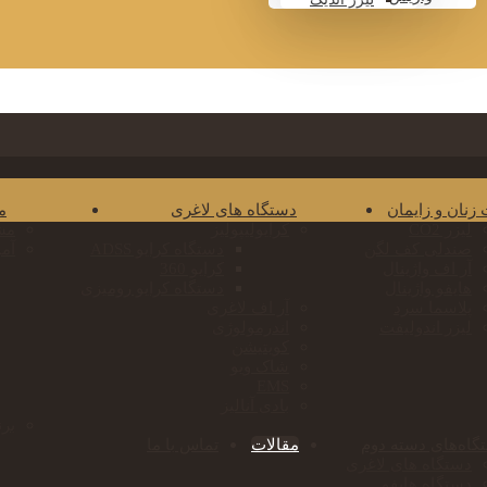
 زنان و زایمان
دستگاه های لاغری
م
لیزر CO2
کرایولیپولیز
مش
صندلی کف لگن
دستگاه کرایو ADSS
آم
آر اف واژینال
کرایو 360
هایفو واژینال
دستگاه کرایو رومیزی
پلاسما سرد
آر اف لاغری
لیزر اندولیفت
اندرمولوژی
کویتیشن
شاک ویو
EMS
بادی آنالیز
برن
گاه‌های دسته دوم
مقالات
تماس با ما
دستگاه های لاغری
دستگاه هایفو