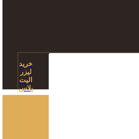
خرید
لیزر
الیت
پلاس