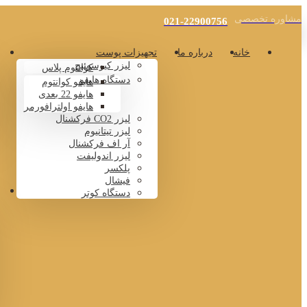
مشاوره تخصصی
021-22900756
خانه
درباره ما
تجهیزات پوست
لیزر کیوسوئیچ
کوانتوم پلاس
دستگاه هایفو
هایفو کوانتوم
هایفو 22 بعدی
هایفو اولترافورمر
لیزر CO2 فرکشنال
لیزر تیتانیوم
آر اف فرکشنال
لیزر اندولیفت
پلکسر
فیشال
دستگاه کوتر