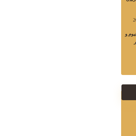
یوم و
ر