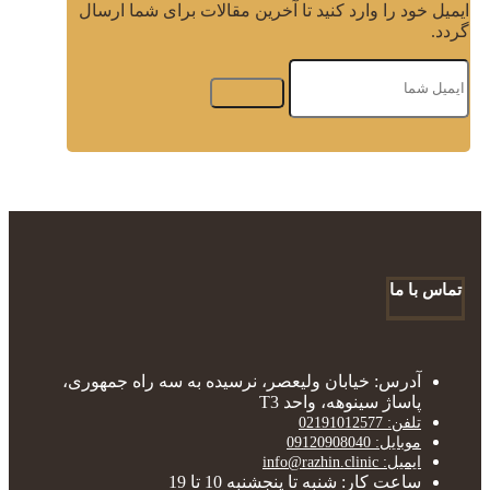
ایمیل خود را وارد کنید تا آخرین مقالات برای شما ارسال
گردد.
تماس با ما
آدرس: خیابان ولیعصر، نرسیده به سه راه جمهوری،
پاساژ سینوهه، واحد T3
تلفن: 02191012577
موبایل: 09120908040
ایمیل: info@razhin.clinic
ساعت کار: شنبه تا پنجشنبه 10 تا 19