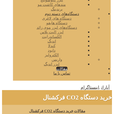
لیزر کیوسوئیچ
متدهای کاشت مو
برندینگ
دستگاه‌های دسته دوم
دستگاه های لاغری
دستگاه هایفو
دستگاه‌های لیزر موی زائد
لیزر الیت پلاس
الکساندرایت
اندیگ
کندلا
دایود
الکترولیز
واریس
لیزر اندیگ
مقالات
تماس با ما
آپارات
اینستاگرام
خرید دستگاه CO2 فرکشنال
مقالات
خرید دستگاه CO2 فرکشنال