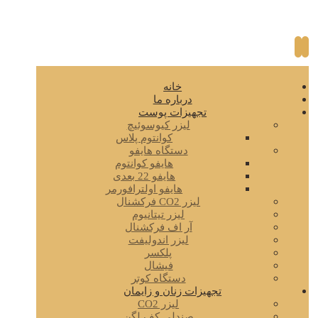
خانه
درباره ما
تجهیزات پوست
لیزر کیوسوئیچ
کوانتوم پلاس
دستگاه هایفو
هایفو کوانتوم
هایفو 22 بعدی
هایفو اولترافورمر
لیزر CO2 فرکشنال
لیزر تیتانیوم
آر اف فرکشنال
لیزر اندولیفت
پلکسر
فیشال
دستگاه کوتر
تجهیزات زنان و زایمان
لیزر CO2
صندلی کف لگن