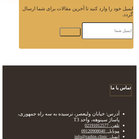
ایمیل خود را وارد کنید تا آخرین مقالات برای شما ارسال
گردد.
تماس با ما
آدرس: خیابان ولیعصر، نرسیده به سه راه جمهوری،
پاساژ سینوهه، واحد T3
تلفن: 02191012577
موبایل: 09120908040
ایمیل: info@razhin.clinic