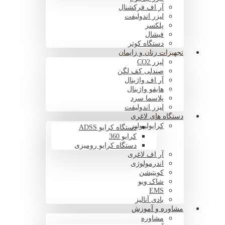
آر اف فرکشنال
لیزر اندولیفت
پلکسر
فیشال
دستگاه کوتر
تجهیزات زنان و زایمان
لیزر CO2
صندلی کف لگن
آر اف واژینال
هایفو واژینال
پلاسما سرد
لیزر اندولیفت
دستگاه های لاغری
کرایولیپولیز
دستگاه کرایو ADSS
کرایو 360
دستگاه کرایو رومیزی
آر اف لاغری
اندرمولوژی
کویتیشن
شاک ویو
EMS
بادی آنالیز
مشاوره و آموزش
مشاوره