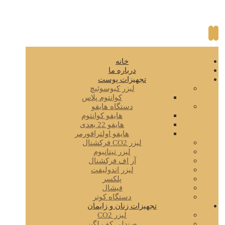
خانه
درباره ما
تجهیزات پوست
لیزر کیوسوئیچ
کوانتوم پلاس
دستگاه هایفو
هایفو کوانتوم
هایفو 22 بعدی
هایفو اولترافورمر
لیزر CO2 فرکشنال
لیزر تیتانیوم
آر اف فرکشنال
لیزر اندولیفت
پلکسر
فیشال
دستگاه کوتر
تجهیزات زنان و زایمان
لیزر CO2
صندلی کف لگن