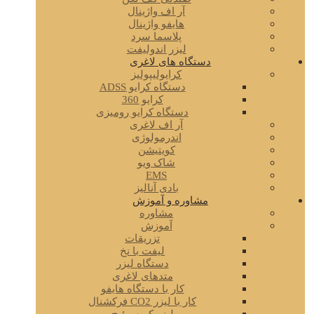
آر اف واژینال
هایفو واژینال
پلاسما سرد
لیزر اندولیفت
دستگاه های لاغری
کرایولیپولیز
دستگاه کرایو ADSS
کرایو 360
دستگاه کرایو رومیزی
آر اف لاغری
اندرمولوژی
کویتیشن
شاک ویو
EMS
بادی آنالیز
مشاوره و آموزش
مشاوره
آموزش
تزریقات
لیفت با نخ
دستگاه لیزر
متدهای لاغری
کار با دستگاه هایفو
کار با لیزر CO2 فرکشنال