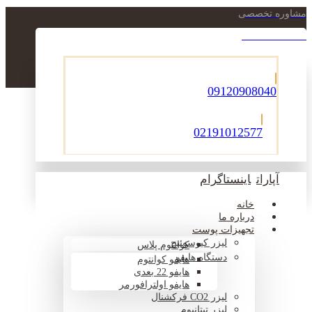
مشاوره تخصصی
021-22900756
09120908040
02191012577
آپارات
اینستاگرام
خانه
درباره ما
تجهیزات پوست
لیزر کیوسوئیچ
کوانتوم پلاس
دستگاه هایفو
هایفو کوانتوم
هایفو 22 بعدی
هایفو اولترافورمر
لیزر CO2 فرکشنال
لیزر تیتانیوم