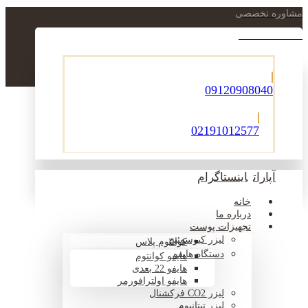
مشاوره تخصصی
021-22900756
09120908040
02191012577
آپارات
اینستاگرام
خانه
درباره ما
تجهیزات پوست
لیزر کیوسوئیچ
کوانتوم پلاس
دستگاه هایفو
هایفو کوانتوم
هایفو 22 بعدی
هایفو اولترافورمر
لیزر CO2 فرکشنال
لیزر تیتانیوم