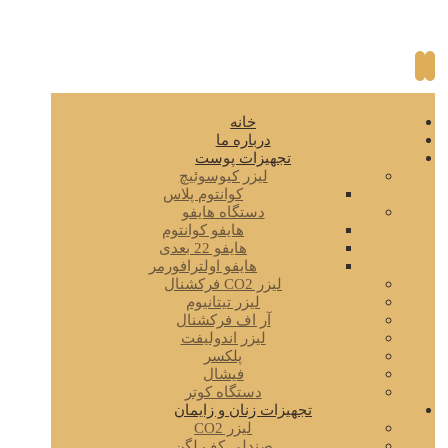
خانه
درباره ما
تجهیزات پوست
لیزر کیوسوئیچ
کوانتوم پلاس
دستگاه هایفو
هایفو کوانتوم
هایفو 22 بعدی
هایفو اولترافورمر
لیزر CO2 فرکشنال
لیزر تیتانیوم
آر اف فرکشنال
لیزر اندولیفت
پلکسر
فیشال
دستگاه کوتر
تجهیزات زنان و زایمان
لیزر CO2
صندلی کف لگن