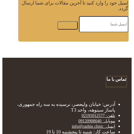
ایمیل خود را وارد کنید تا آخرین مقالات برای شما ارسال
گردد.
تماس با ما
آدرس: خیابان ولیعصر، نرسیده به سه راه جمهوری،
پاساژ سینوهه، واحد T3
تلفن: 02191012577
موبایل: 09120908040
ایمیل: info@razhin.clinic
ساعت کار: شنبه تا پنجشنبه 10 تا 19