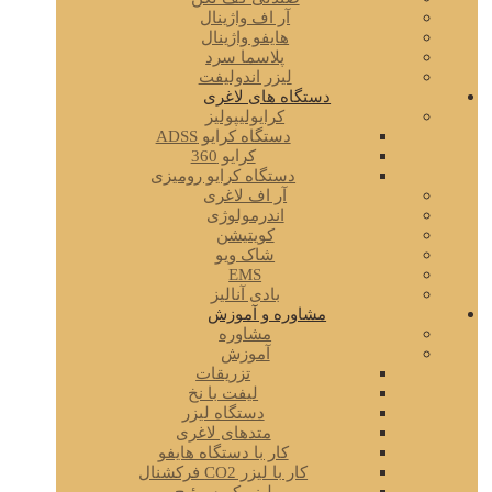
آر اف واژینال
هایفو واژینال
پلاسما سرد
لیزر اندولیفت
دستگاه های لاغری
کرایولیپولیز
دستگاه کرایو ADSS
کرایو 360
دستگاه کرایو رومیزی
آر اف لاغری
اندرمولوژی
کویتیشن
شاک ویو
EMS
بادی آنالیز
مشاوره و آموزش
مشاوره
آموزش
تزریقات
لیفت با نخ
دستگاه لیزر
متدهای لاغری
کار با دستگاه هایفو
کار با لیزر CO2 فرکشنال