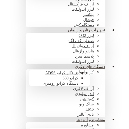
آر اف فرکشنال
لیزر اندولیفت
پلکسر
فیشال
دستگاه کوتر
تجهیزات زنان و زایمان
لیزر CO2
صندلی کف لگن
آر اف واژینال
هایفو واژینال
پلاسما سرد
لیزر اندولیفت
دستگاه های لاغری
کرایولیپولیز
دستگاه کرایو ADSS
کرایو 360
دستگاه کرایو رومیزی
آر اف لاغری
اندرمولوژی
کویتیشن
شاک ویو
EMS
بادی آنالیز
مشاوره و آموزش
مشاوره