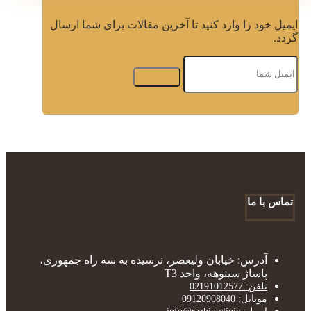
ایمیل خود را وارد کنید تا آخرین مقالات برای شما ارسال
گردد.
تماس با ما
آدرس: خیابان ولیعصر، نرسیده به سه راه جمهوری،
پاساژ سینوهه، واحد T3
تلفن: 02191012577
موبایل: 09120908040