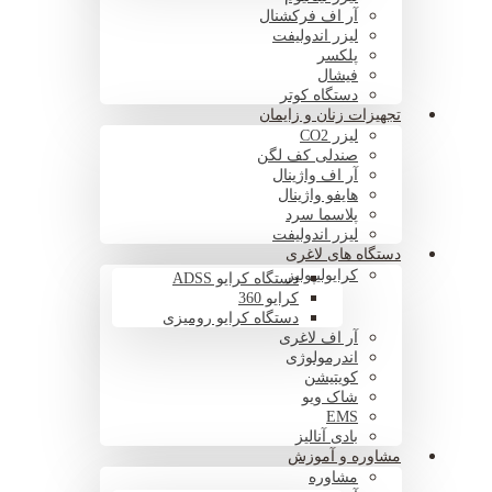
آر اف فرکشنال
لیزر اندولیفت
پلکسر
فیشال
دستگاه کوتر
تجهیزات زنان و زایمان
لیزر CO2
صندلی کف لگن
آر اف واژینال
هایفو واژینال
پلاسما سرد
لیزر اندولیفت
دستگاه های لاغری
کرایولیپولیز
دستگاه کرایو ADSS
کرایو 360
دستگاه کرایو رومیزی
آر اف لاغری
اندرمولوژی
کویتیشن
شاک ویو
EMS
بادی آنالیز
مشاوره و آموزش
مشاوره