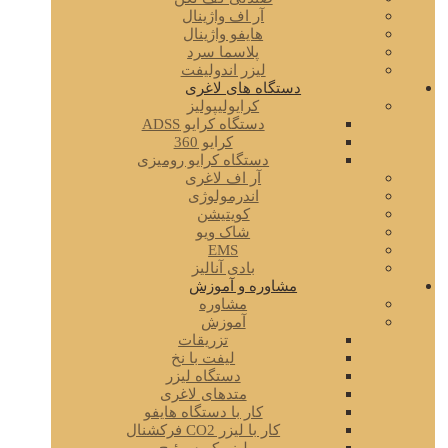
آر اف واژینال
هایفو واژینال
پلاسما سرد
لیزر اندولیفت
دستگاه های لاغری
کرایولیپولیز
دستگاه کرایو ADSS
کرایو 360
دستگاه کرایو رومیزی
آر اف لاغری
اندرمولوژی
کویتیشن
شاک ویو
EMS
بادی آنالیز
مشاوره و آموزش
مشاوره
آموزش
تزریقات
لیفت با نخ
دستگاه لیزر
متدهای لاغری
کار با دستگاه هایفو
کار با لیزر CO2 فرکشنال