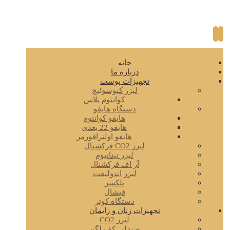
خانه
درباره ما
تجهیزات پوست
لیزر کیوسوئیچ
کوانتوم پلاس
دستگاه هایفو
هایفو کوانتوم
هایفو 22 بعدی
هایفو اولترافورمر
لیزر CO2 فرکشنال
لیزر تیتانیوم
آر اف فرکشنال
لیزر اندولیفت
پلکسر
فیشال
دستگاه کوتر
تجهیزات زنان و زایمان
لیزر CO2
صندلی کف لگن