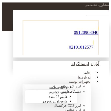
مشاوره تخصصی
021-22900756
09120908040
02191012577
آپارات
اینستاگرام
خانه
درباره ما
تجهیزات پوست
لیزر کیوسوئیچ
کوانتوم پلاس
دستگاه هایفو
هایفو کوانتوم
هایفو 22 بعدی
هایفو اولترافورمر
لیزر CO2 فرکشنال
لیزر تیتانیوم