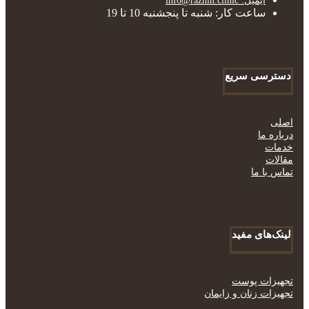
ایمیل: info@razhin.clinic
ساعت کار: شنبه تا پنجشنبه 10 تا 19
دسترسی سریع
اصلی
درباره ما
خدمات
مقالات
تماس با ما
لینک‌های مفید
تجهیزات پوست
تجهیزات زنان و زایمان