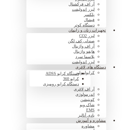
آر اف فرکشنال
لیزر اندولیفت
پلکسر
فیشال
دستگاه کوتر
تجهیزات زنان و زایمان
لیزر CO2
صندلی کف لگن
آر اف واژینال
هایفو واژینال
پلاسما سرد
لیزر اندولیفت
دستگاه های لاغری
کرایولیپولیز
دستگاه کرایو ADSS
کرایو 360
دستگاه کرایو رومیزی
آر اف لاغری
اندرمولوژی
کویتیشن
شاک ویو
EMS
بادی آنالیز
مشاوره و آموزش
مشاوره