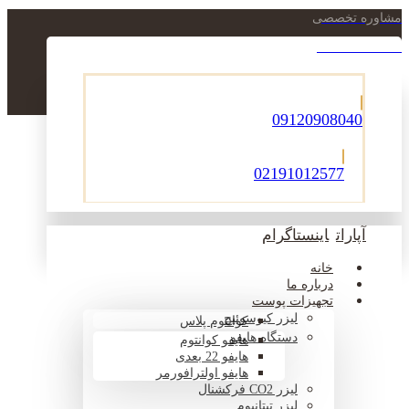
مشاوره تخصصی
021-22900756
09120908040
02191012577
آپارات
اینستاگرام
خانه
درباره ما
تجهیزات پوست
لیزر کیوسوئیچ
کوانتوم پلاس
دستگاه هایفو
هایفو کوانتوم
هایفو 22 بعدی
هایفو اولترافورمر
لیزر CO2 فرکشنال
لیزر تیتانیوم