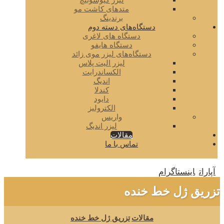
لیزر کیوسوئیچ
متدهای کاشت مو
برندینگ
دستگاه‌های دسته دوم
دستگاه های لاغری
دستگاه هایفو
دستگاه‌های لیزر موی زائد
لیزر الیت پلاس
الکساندرایت
اندیگ
کندلا
دایود
الکترولیز
واریس
لیزر اندیگ
مقالات
تماس با ما
آپارات
اینستاگرام
تزریق ژل خط خنده
مقالات
تزریق ژل خط خنده