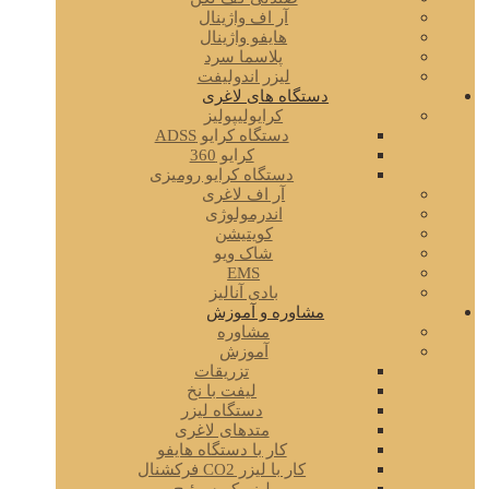
آر اف واژینال
هایفو واژینال
پلاسما سرد
لیزر اندولیفت
دستگاه های لاغری
کرایولیپولیز
دستگاه کرایو ADSS
کرایو 360
دستگاه کرایو رومیزی
آر اف لاغری
اندرمولوژی
کویتیشن
شاک ویو
EMS
بادی آنالیز
مشاوره و آموزش
مشاوره
آموزش
تزریقات
لیفت با نخ
دستگاه لیزر
متدهای لاغری
کار با دستگاه هایفو
کار با لیزر CO2 فرکشنال