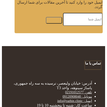
ایمیل خود را وارد کنید تا آخرین مقالات برای شما ارسال
گردد.
تماس با ما
آدرس: خیابان ولیعصر، نرسیده به سه راه جمهوری،
پاساژ سینوهه، واحد T3
تلفن: 02191012577
موبایل: 09120908040
ایمیل: info@razhin.clinic
ساعت کار: شنبه تا پنجشنبه 10 تا 19