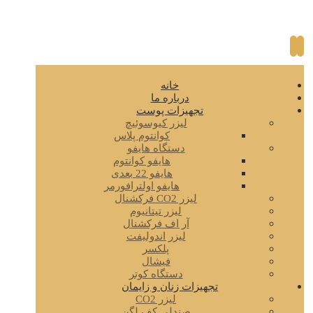
خانه
درباره ما
تجهیزات پوست
لیزر کیوسوئیچ
کوانتوم پلاس
دستگاه هایفو
هایفو کوانتوم
هایفو 22 بعدی
هایفو اولترافورمر
لیزر CO2 فرکشنال
لیزر تیتانیوم
آر اف فرکشنال
لیزر اندولیفت
پلکسر
فیشال
دستگاه کوتر
تجهیزات زنان و زایمان
لیزر CO2
صندلی کف لگن