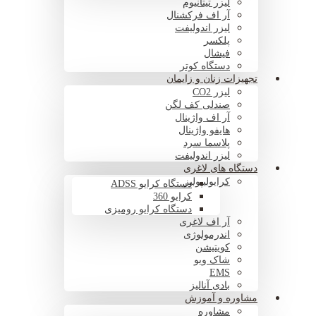
لیزر تیتانیوم
آر اف فرکشنال
لیزر اندولیفت
پلکسر
فیشال
دستگاه کوتر
تجهیزات زنان و زایمان
لیزر CO2
صندلی کف لگن
آر اف واژینال
هایفو واژینال
پلاسما سرد
لیزر اندولیفت
دستگاه های لاغری
کرایولیپولیز
دستگاه کرایو ADSS
کرایو 360
دستگاه کرایو رومیزی
آر اف لاغری
اندرمولوژی
کویتیشن
شاک ویو
EMS
بادی آنالیز
مشاوره و آموزش
مشاوره