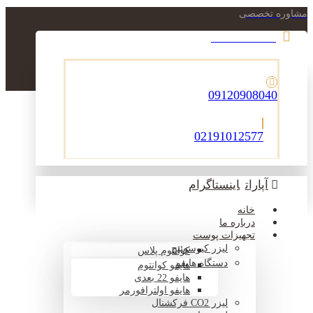
مشاوره تخصصی
021-22900756
09120908040
02191012577
آپارات
اینستاگرام
خانه
درباره ما
تجهیزات پوست
لیزر کیوسوئیچ
کوانتوم پلاس
دستگاه هایفو
هایفو کوانتوم
هایفو 22 بعدی
هایفو اولترافورمر
لیزر CO2 فرکشنال