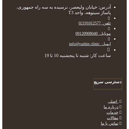
آدرس: خیابان ولیعصر، نرسیده به سه راه جمهوری،
پاساژ سینوهه، واحد T3
تلفن: 02191012577
موبایل: 09120908040
ایمیل: info@razhin.clinic
ساعت کار: شنبه تا پنجشنبه 10 تا 19
دسترسی سریع
اصلی
درباره ما
خدمات
مقالات
تماس با ما