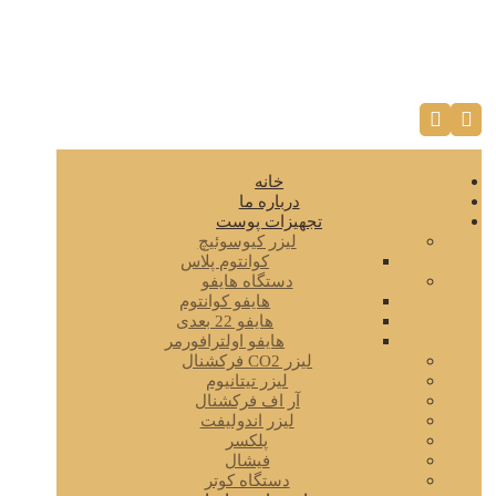
خانه
درباره ما
تجهیزات پوست
لیزر کیوسوئیچ
کوانتوم پلاس
دستگاه هایفو
هایفو کوانتوم
هایفو 22 بعدی
هایفو اولترافورمر
لیزر CO2 فرکشنال
لیزر تیتانیوم
آر اف فرکشنال
لیزر اندولیفت
پلکسر
فیشال
دستگاه کوتر