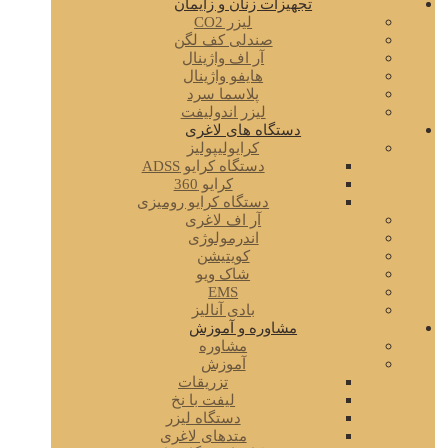
تجهیزات زنان و زایمان
لیزر CO2
صندلی کف لگن
آر اف واژینال
هایفو واژینال
پلاسما سرد
لیزر اندولیفت
دستگاه های لاغری
کرایولیپولیز
دستگاه کرایو ADSS
کرایو 360
دستگاه کرایو رومیزی
آر اف لاغری
اندرمولوژی
کویتیشن
شاک ویو
EMS
بادی آنالیز
مشاوره و آموزش
مشاوره
آموزش
تزریقات
لیفت با نخ
دستگاه لیزر
متدهای لاغری