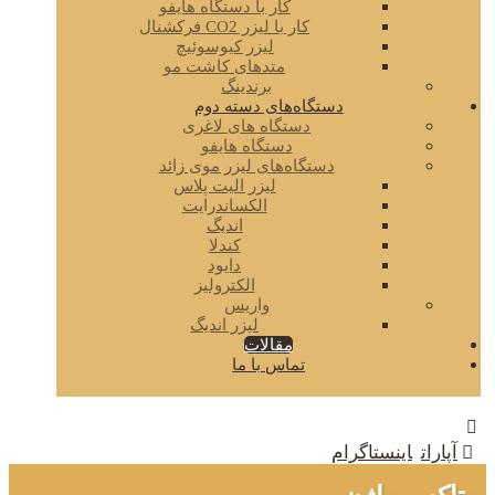
کار با دستگاه هایفو
کار با لیزر CO2 فرکشنال
لیزر کیوسوئیچ
متدهای کاشت مو
برندینگ
دستگاه‌های دسته دوم
دستگاه های لاغری
دستگاه هایفو
دستگاه‌های لیزر موی زائد
لیزر الیت پلاس
الکساندرایت
اندیگ
کندلا
دایود
الکترولیز
واریس
لیزر اندیگ
مقالات
تماس با ما
آپارات
اینستاگرام