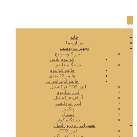
خانه
درباره ما
تجهیزات پوست
لیزر کیوسوئیچ
کوانتوم پلاس
دستگاه هایفو
هایفو کوانتوم
هایفو 22 بعدی
هایفو اولترافورمر
لیزر CO2 فرکشنال
لیزر تیتانیوم
آر اف فرکشنال
لیزر اندولیفت
پلکسر
فیشال
دستگاه کوتر
تجهیزات زنان و زایمان
لیزر CO2
صندلی کف لگن