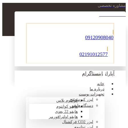
مشاوره تخصصی
021-22900756
09120908040
02191012577
آپارات
اینستاگرام
خانه
درباره ما
تجهیزات پوست
لیزر کیوسوئیچ
کوانتوم پلاس
دستگاه هایفو
هایفو کوانتوم
هایفو 22 بعدی
هایفو اولترافورمر
لیزر CO2 فرکشنال
لیزر تیتانیوم