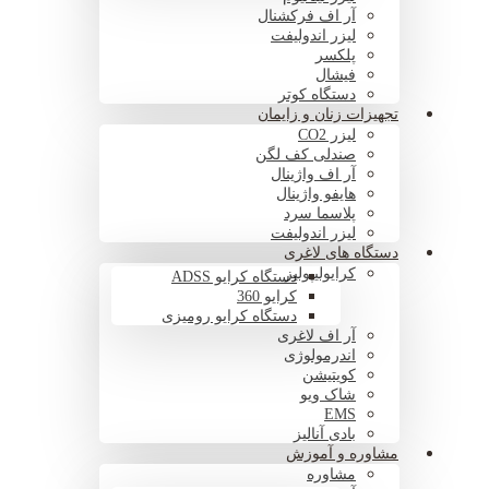
آر اف فرکشنال
لیزر اندولیفت
پلکسر
فیشال
دستگاه کوتر
تجهیزات زنان و زایمان
لیزر CO2
صندلی کف لگن
آر اف واژینال
هایفو واژینال
پلاسما سرد
لیزر اندولیفت
دستگاه های لاغری
کرایولیپولیز
دستگاه کرایو ADSS
کرایو 360
دستگاه کرایو رومیزی
آر اف لاغری
اندرمولوژی
کویتیشن
شاک ویو
EMS
بادی آنالیز
مشاوره و آموزش
مشاوره