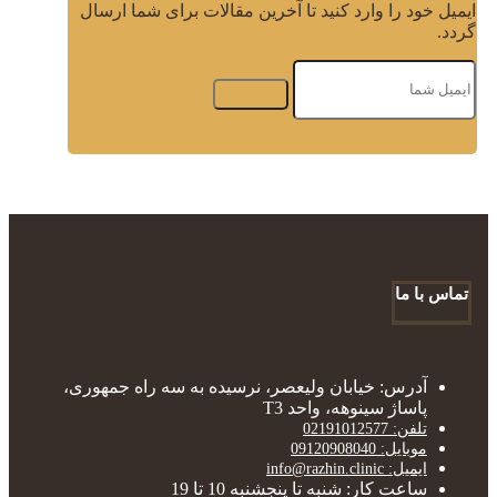
ایمیل خود را وارد کنید تا آخرین مقالات برای شما ارسال
گردد.
تماس با ما
آدرس: خیابان ولیعصر، نرسیده به سه راه جمهوری،
پاساژ سینوهه، واحد T3
تلفن: 02191012577
موبایل: 09120908040
ایمیل: info@razhin.clinic
ساعت کار: شنبه تا پنجشنبه 10 تا 19