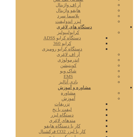
آر اف واژینال
هایفو واژینال
پلاسما سرد
لیزر اندولیفت
دستگاه های لاغری
کرایولیپولیز
دستگاه کرایو ADSS
کرایو 360
دستگاه کرایو رومیزی
آر اف لاغری
اندرمولوژی
کویتیشن
شاک ویو
EMS
بادی آنالیز
مشاوره و آموزش
مشاوره
آموزش
تزریقات
لیفت با نخ
دستگاه لیزر
متدهای لاغری
کار با دستگاه هایفو
کار با لیزر CO2 فرکشنال