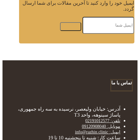
ایمیل خود را وارد کنید تا آخرین مقالات برای شما ارسال
گردد.
تماس با ما
آدرس: خیابان ولیعصر، نرسیده به سه راه جمهوری،
پاساژ سینوهه، واحد T3
تلفن: 02191012577
موبایل: 09120908040
ایمیل: info@razhin.clinic
ساعت کار: شنبه تا پنجشنبه 10 تا 19