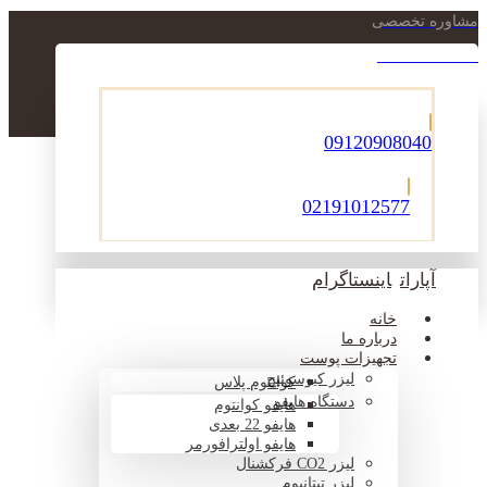
مشاوره تخصصی
021-22900756
09120908040
02191012577
آپارات
اینستاگرام
خانه
درباره ما
تجهیزات پوست
لیزر کیوسوئیچ
کوانتوم پلاس
دستگاه هایفو
هایفو کوانتوم
هایفو 22 بعدی
هایفو اولترافورمر
لیزر CO2 فرکشنال
لیزر تیتانیوم