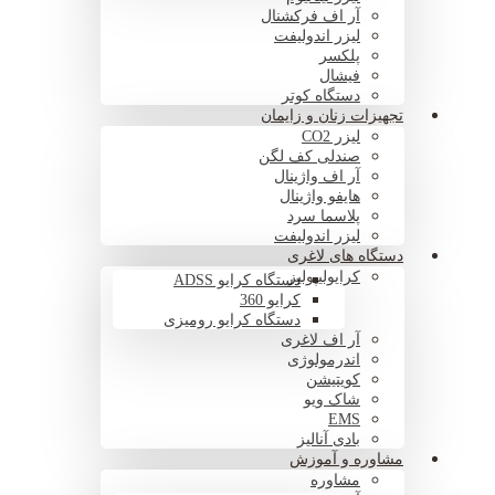
آر اف فرکشنال
لیزر اندولیفت
پلکسر
فیشال
دستگاه کوتر
تجهیزات زنان و زایمان
لیزر CO2
صندلی کف لگن
آر اف واژینال
هایفو واژینال
پلاسما سرد
لیزر اندولیفت
دستگاه های لاغری
کرایولیپولیز
دستگاه کرایو ADSS
کرایو 360
دستگاه کرایو رومیزی
آر اف لاغری
اندرمولوژی
کویتیشن
شاک ویو
EMS
بادی آنالیز
مشاوره و آموزش
مشاوره