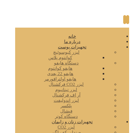
خانه
درباره ما
تجهیزات پوست
لیزر کیوسوئیچ
کوانتوم پلاس
دستگاه هایفو
هایفو کوانتوم
هایفو 22 بعدی
هایفو اولترافورمر
لیزر CO2 فرکشنال
لیزر تیتانیوم
آر اف فرکشنال
لیزر اندولیفت
پلکسر
فیشال
دستگاه کوتر
تجهیزات زنان و زایمان
لیزر CO2
صندلی کف لگن