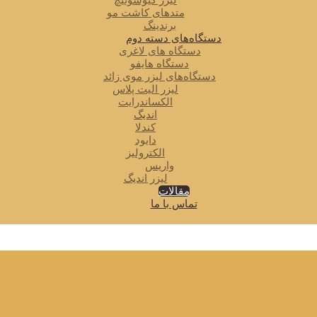
لیزر کیوسوئیچ
متدهای کاشت مو
برندینگ
دستگاه‌های دسته دوم
دستگاه های لاغری
دستگاه هایفو
دستگاه‌های لیزر موی زائد
لیزر الیت پلاس
الکساندرایت
اندیگ
کندلا
دایود
الکترولیز
واریس
لیزر اندیگ
مقالات
تماس با ما