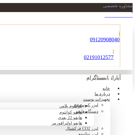
مشاوره تخصصی
021-22900756
09120908040
02191012577
آپارات
اینستاگرام
خانه
درباره ما
تجهیزات پوست
لیزر کیوسوئیچ
کوانتوم پلاس
دستگاه هایفو
هایفو کوانتوم
هایفو 22 بعدی
هایفو اولترافورمر
لیزر CO2 فرکشنال
لیزر تیتانیوم