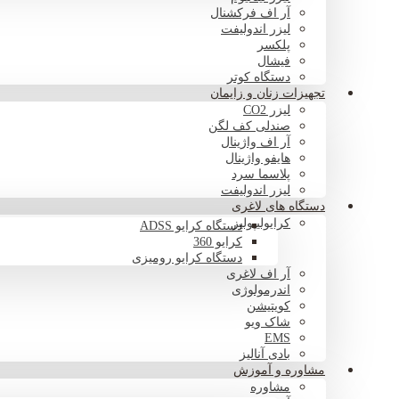
آر اف فرکشنال
لیزر اندولیفت
پلکسر
فیشال
دستگاه کوتر
تجهیزات زنان و زایمان
لیزر CO2
صندلی کف لگن
آر اف واژینال
هایفو واژینال
پلاسما سرد
لیزر اندولیفت
دستگاه های لاغری
کرایولیپولیز
دستگاه کرایو ADSS
کرایو 360
دستگاه کرایو رومیزی
آر اف لاغری
اندرمولوژی
کویتیشن
شاک ویو
EMS
بادی آنالیز
مشاوره و آموزش
مشاوره