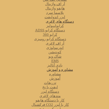
آر اف واژینال
هایفو واژینال
پلاسما سرد
لیزر اندولیفت
دستگاه های لاغری
کرایولیپولیز
دستگاه کرایو ADSS
کرایو 360
دستگاه کرایو رومیزی
آر اف لاغری
اندرمولوژی
کویتیشن
شاک ویو
EMS
بادی آنالیز
مشاوره و آموزش
مشاوره
آموزش
تزریقات
لیفت با نخ
دستگاه لیزر
متدهای لاغری
کار با دستگاه هایفو
کار با لیزر CO2 فرکشنال