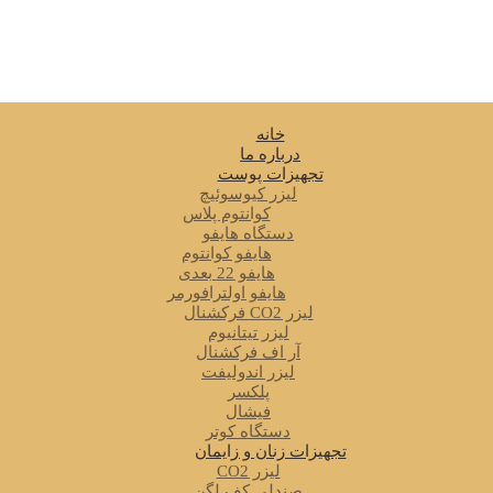
خانه
درباره ما
تجهیزات پوست
لیزر کیوسوئیچ
کوانتوم پلاس
دستگاه هایفو
هایفو کوانتوم
هایفو 22 بعدی
هایفو اولترافورمر
لیزر CO2 فرکشنال
لیزر تیتانیوم
آر اف فرکشنال
لیزر اندولیفت
پلکسر
فیشال
دستگاه کوتر
تجهیزات زنان و زایمان
لیزر CO2
صندلی کف لگن