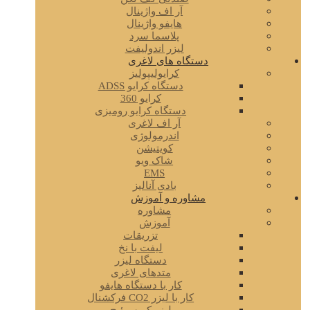
آر اف واژینال
هایفو واژینال
پلاسما سرد
لیزر اندولیفت
دستگاه های لاغری
کرایولیپولیز
دستگاه کرایو ADSS
کرایو 360
دستگاه کرایو رومیزی
آر اف لاغری
اندرمولوژی
کویتیشن
شاک ویو
EMS
بادی آنالیز
مشاوره و آموزش
مشاوره
آموزش
تزریقات
لیفت با نخ
دستگاه لیزر
متدهای لاغری
کار با دستگاه هایفو
کار با لیزر CO2 فرکشنال