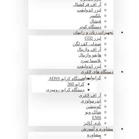
آر اف فرکشنال
لیزر اندولیفت
پلکسر
فیشال
دستگاه کوتر
تجهیزات زنان و زایمان
لیزر CO2
صندلی کف لگن
آر اف واژینال
هایفو واژینال
پلاسما سرد
لیزر اندولیفت
دستگاه های لاغری
کرایولیپولیز
دستگاه کرایو ADSS
کرایو 360
دستگاه کرایو رومیزی
آر اف لاغری
اندرمولوژی
کویتیشن
شاک ویو
EMS
بادی آنالیز
مشاوره و آموزش
مشاوره