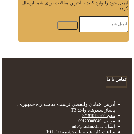
ایمیل خود را وارد کنید تا آخرین مقالات برای شما ارسال
گردد.
تماس با ما
آدرس: خیابان ولیعصر، نرسیده به سه راه جمهوری،
پاساژ سینوهه، واحد T3
تلفن: 02191012577
موبایل: 09120908040
ایمیل: info@razhin.clinic
ساعت کار: شنبه تا پنجشنبه 10 تا 19