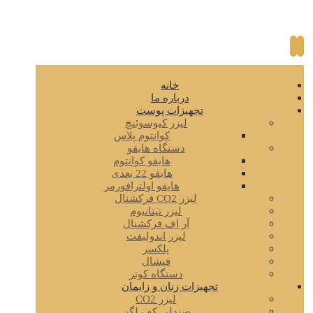
خانه
درباره ما
تجهیزات پوست
لیزر کیوسوئیچ
کوانتوم پلاس
دستگاه هایفو
هایفو کوانتوم
هایفو 22 بعدی
هایفو اولترافورمر
لیزر CO2 فرکشنال
لیزر تیتانیوم
آر اف فرکشنال
لیزر اندولیفت
پلکسر
فیشال
دستگاه کوتر
تجهیزات زنان و زایمان
لیزر CO2
صندلی کف لگن