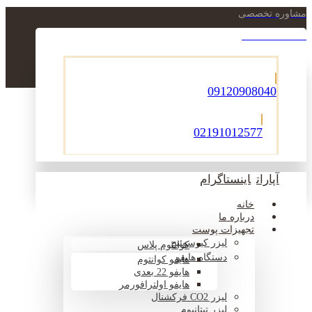
مشاوره تخصصی
021-22900756
09120908040
02191012577
آپارات
اینستاگرام
خانه
درباره ما
تجهیزات پوست
لیزر کیوسوئیچ
کوانتوم پلاس
دستگاه هایفو
هایفو کوانتوم
هایفو 22 بعدی
هایفو اولترافورمر
لیزر CO2 فرکشنال
لیزر تیتانیوم