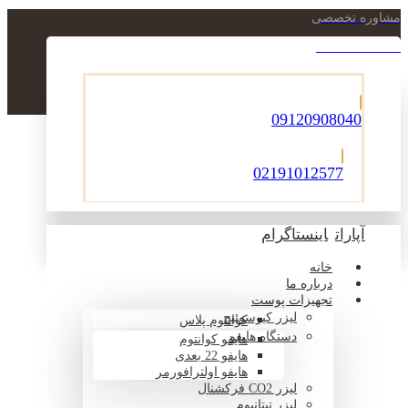
مشاوره تخصصی
021-22900756
09120908040
02191012577
آپارات
اینستاگرام
خانه
درباره ما
تجهیزات پوست
لیزر کیوسوئیچ
کوانتوم پلاس
دستگاه هایفو
هایفو کوانتوم
هایفو 22 بعدی
هایفو اولترافورمر
لیزر CO2 فرکشنال
لیزر تیتانیوم