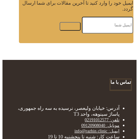
ایمیل خود را وارد کنید تا آخرین مقالات برای شما ارسال
گردد.
تماس با ما
آدرس: خیابان ولیعصر، نرسیده به سه راه جمهوری،
پاساژ سینوهه، واحد T3
تلفن: 02191012577
موبایل: 09120908040
ایمیل: info@razhin.clinic
ساعت کار: شنبه تا پنجشنبه 10 تا 19