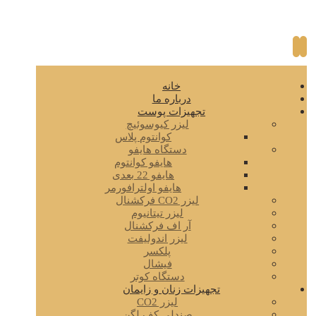
خانه
درباره ما
تجهیزات پوست
لیزر کیوسوئیچ
کوانتوم پلاس
دستگاه هایفو
هایفو کوانتوم
هایفو 22 بعدی
هایفو اولترافورمر
لیزر CO2 فرکشنال
لیزر تیتانیوم
آر اف فرکشنال
لیزر اندولیفت
پلکسر
فیشال
دستگاه کوتر
تجهیزات زنان و زایمان
لیزر CO2
صندلی کف لگن