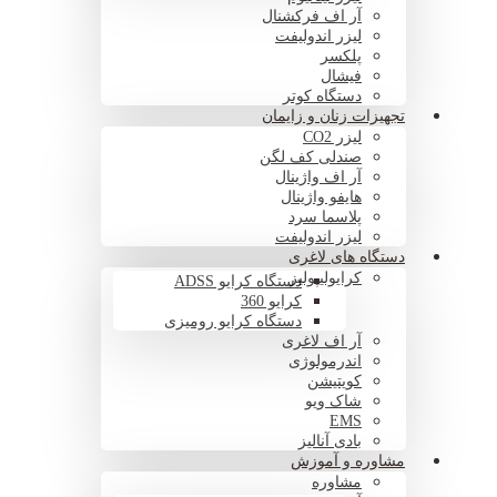
آر اف فرکشنال
لیزر اندولیفت
پلکسر
فیشال
دستگاه کوتر
تجهیزات زنان و زایمان
لیزر CO2
صندلی کف لگن
آر اف واژینال
هایفو واژینال
پلاسما سرد
لیزر اندولیفت
دستگاه های لاغری
کرایولیپولیز
دستگاه کرایو ADSS
کرایو 360
دستگاه کرایو رومیزی
آر اف لاغری
اندرمولوژی
کویتیشن
شاک ویو
EMS
بادی آنالیز
مشاوره و آموزش
مشاوره