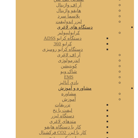
آر اف واژینال
هایفو واژینال
پلاسما سرد
لیزر اندولیفت
دستگاه های لاغری
کرایولیپولیز
دستگاه کرایو ADSS
کرایو 360
دستگاه کرایو رومیزی
آر اف لاغری
اندرمولوژی
کویتیشن
شاک ویو
EMS
بادی آنالیز
مشاوره و آموزش
مشاوره
آموزش
تزریقات
لیفت با نخ
دستگاه لیزر
متدهای لاغری
کار با دستگاه هایفو
کار با لیزر CO2 فرکشنال