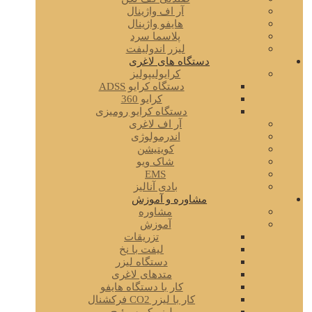
آر اف واژینال
هایفو واژینال
پلاسما سرد
لیزر اندولیفت
دستگاه های لاغری
کرایولیپولیز
دستگاه کرایو ADSS
کرایو 360
دستگاه کرایو رومیزی
آر اف لاغری
اندرمولوژی
کویتیشن
شاک ویو
EMS
بادی آنالیز
مشاوره و آموزش
مشاوره
آموزش
تزریقات
لیفت با نخ
دستگاه لیزر
متدهای لاغری
کار با دستگاه هایفو
کار با لیزر CO2 فرکشنال