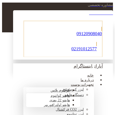
مشاوره تخصصی
021-22900756
09120908040
02191012577
آپارات
اینستاگرام
خانه
درباره ما
تجهیزات پوست
لیزر کیوسوئیچ
کوانتوم پلاس
دستگاه هایفو
هایفو کوانتوم
هایفو 22 بعدی
هایفو اولترافورمر
لیزر CO2 فرکشنال
لیزر تیتانیوم