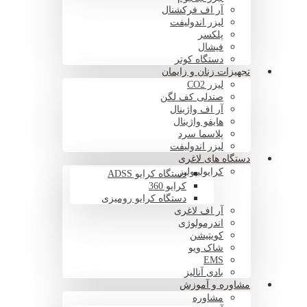
آر اف فرکشنال
لیزر اندولیفت
پلکسر
فیشال
دستگاه کوتر
تجهیزات زنان و زایمان
لیزر CO2
صندلی کف لگن
آر اف واژینال
هایفو واژینال
پلاسما سرد
لیزر اندولیفت
دستگاه های لاغری
کرایولیپولیز
دستگاه کرایو ADSS
کرایو 360
دستگاه کرایو رومیزی
آر اف لاغری
اندرمولوژی
کویتیشن
شاک ویو
EMS
بادی آنالیز
مشاوره و آموزش
مشاوره