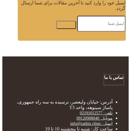
ایمیل خود را وارد کنید تا آخرین مقالات برای شما ارسال
گردد.
تماس با ما
آدرس: خیابان ولیعصر، نرسیده به سه راه جمهوری،
پاساژ سینوهه، واحد T3
تلفن: 02191012577
موبایل: 09120908040
ایمیل: info@razhin.clinic
ساعت کار: شنبه تا پنجشنبه 10 تا 19