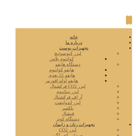
خانه
درباره ما
تجهیزات پوست
لیزر کیوسوئیچ
کوانتوم پلاس
دستگاه هایفو
هایفو کوانتوم
هایفو 22 بعدی
هایفو اولترافورمر
لیزر CO2 فرکشنال
لیزر تیتانیوم
آر اف فرکشنال
لیزر اندولیفت
پلکسر
فیشال
دستگاه کوتر
تجهیزات زنان و زایمان
لیزر CO2
صندلی کف لگن