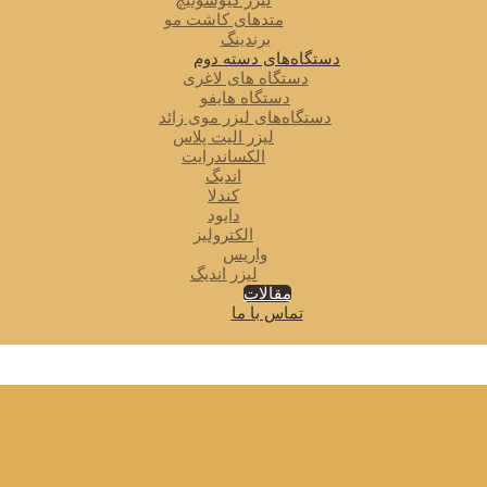
لیزر کیوسوئیچ
متدهای کاشت مو
برندینگ
دستگاه‌های دسته دوم
دستگاه های لاغری
دستگاه هایفو
دستگاه‌های لیزر موی زائد
لیزر الیت پلاس
الکساندرایت
اندیگ
کندلا
دایود
الکترولیز
واریس
لیزر اندیگ
مقالات
تماس با ما