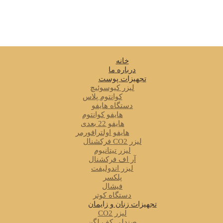
خانه
درباره ما
تجهیزات پوست
لیزر کیوسوئیچ
کوانتوم پلاس
دستگاه هایفو
هایفو کوانتوم
هایفو 22 بعدی
هایفو اولترافورمر
لیزر CO2 فرکشنال
لیزر تیتانیوم
آر اف فرکشنال
لیزر اندولیفت
پلکسر
فیشال
دستگاه کوتر
تجهیزات زنان و زایمان
لیزر CO2
صندلی کف لگن