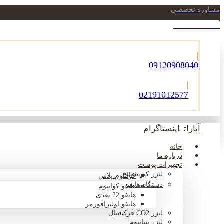
مشاوره تخصصی
021-22900756
09120908040
02191012577
آپارات
اینستاگرام
خانه
درباره ما
تجهیزات پوست
لیزر کیوسوئیچ
کوانتوم پلاس
دستگاه هایفو
هایفو کوانتوم
هایفو 22 بعدی
هایفو اولترافورمر
لیزر CO2 فرکشنال
لیزر تیتانیوم