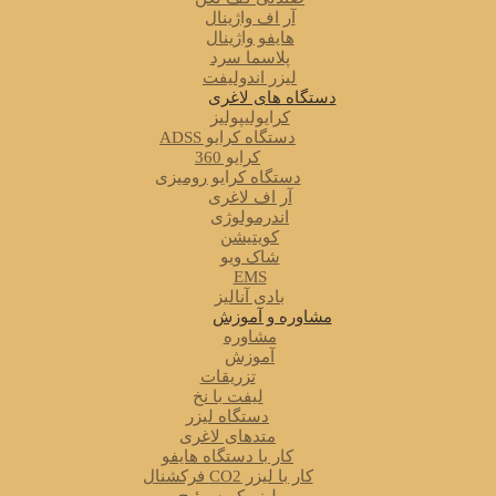
آر اف واژینال
هایفو واژینال
پلاسما سرد
لیزر اندولیفت
دستگاه های لاغری
کرایولیپولیز
دستگاه کرایو ADSS
کرایو 360
دستگاه کرایو رومیزی
آر اف لاغری
اندرمولوژی
کویتیشن
شاک ویو
EMS
بادی آنالیز
مشاوره و آموزش
مشاوره
آموزش
تزریقات
لیفت با نخ
دستگاه لیزر
متدهای لاغری
کار با دستگاه هایفو
کار با لیزر CO2 فرکشنال