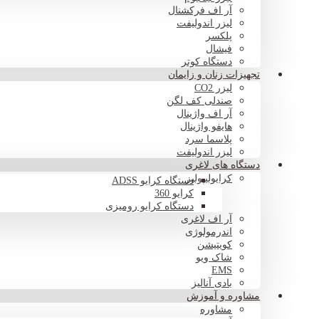
آر اف فرکشنال
لیزر اندولیفت
پلکسر
فیشال
دستگاه کوتر
تجهیزات زنان و زایمان
لیزر CO2
صندلی کف لگن
آر اف واژینال
هایفو واژینال
پلاسما سرد
لیزر اندولیفت
دستگاه های لاغری
کرایولیپولیز
دستگاه کرایو ADSS
کرایو 360
دستگاه کرایو رومیزی
آر اف لاغری
اندرمولوژی
کویتیشن
شاک ویو
EMS
بادی آنالیز
مشاوره و آموزش
مشاوره