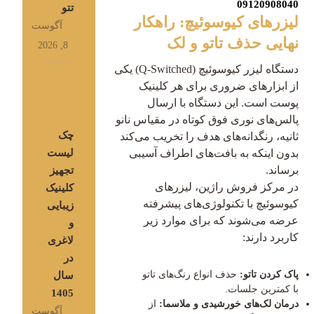
09120908040
تتو
لیزرهای کیوسوئیچ: راهکار
آگوست
نهایی حذف تاتو و لک
8, 2026
دستگاه لیزر کیوسوئیچ (Q-Switched) یکی
از ابزارهای ضروری برای هر کلینیک
پوست است. این دستگاه با ارسال
پالس‌های نوری فوق کوتاه در مقیاس نانو
چک
ثانیه، رنگدانه‌های هدف را تخریب می‌کند
لیست
بدون اینکه به بافت‌های اطراف آسیبی
برساند.
تجهیز
در مرکز فروش راژین، لیزرهای
کلینیک
کیوسوئیچ با تکنولوژی‌های پیشرفته
زیبایی
عرضه می‌شوند که برای موارد زیر
و
کاربرد دارند:
لاغری
در
پاک کردن تاتو:
حذف انواع رنگ‌های تاتو
سال
با کمترین جلسات.
1405
درمان لک‌های خورشیدی و ملاسما:
از
آگوست