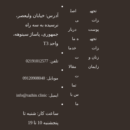
تجهی
اصل
آدرس: خیابان ولیعصر،
زات
ی
نرسیده به سه راه
پوست
دربار
جمهوری، پاساژ سینوهه،
تجهی
ه ما
واحد T3
زات
خدما
زنان و
ت
تلفن: 02191012577
زایمان
مقالا
ت
موبایل: 09120908040
تما
س با
ایمیل: info@razhin.clinic
ما
ساعت کار: شنبه تا
پنجشنبه 10 تا 19