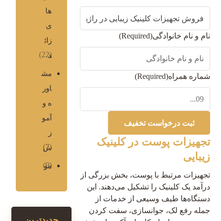
ها
ی
نام و نام خانوادگی
(Required)
زائ
(22)
د
مش
شماره همراه
(Required)
اور
ه و
آمو
ز
تجهیزات پوست در کلینیک
(7)
ش
زیبایی
(9)
مو
تجهیزات مرتبط با پوست، بخش بزرگی از
درآمد یک کلینیک را تشکیل می‌دهند. این
دستگاه‌ها طیف وسیعی از خدمات از
جمله رفع لک، جوانسازی، سفت کردن
جدیدترین