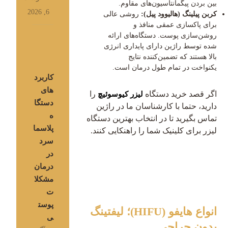
بین بردن پیگمانتاسیون‌های مقاوم.
6, 2026
کربن پیلینگ (هالیوود پیل):
روشی عالی
برای پاکسازی عمقی منافذ و
روشن‌سازی پوست. دستگاه‌های ارائه
شده توسط راژین دارای پایداری انرژی
بالا هستند که تضمین‌کننده نتایج
یکنواخت در تمام طول درمان است.
کاربرد
های
اگر قصد خرید دستگاه
را
لیزر کیوسوئیچ
دستگا
دارید، حتما با کارشناسان ما در راژین
ه
تماس بگیرید تا در انتخاب بهترین دستگاه
پلاسما
لیزر برای کلینیک شما را راهنکایی کنند.
سرد
در
درمان
مشکلا
ت
پوست
انواع هایفو (HIFU)؛ لیفتینگ
ی
بدون جراحی