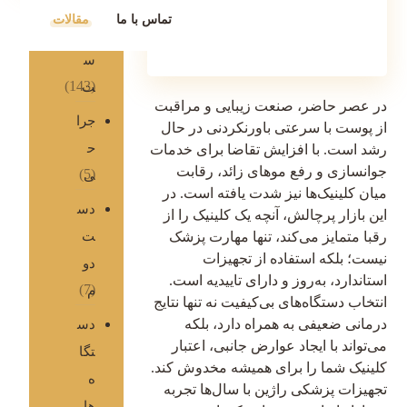
تماس با ما
مقالات
پو
س
(143)
ت
در عصر حاضر، صنعت زیبایی و مراقبت
جرا
از پوست با سرعتی باورنکردنی در حال
ح
رشد است. با افزایش تقاضا برای خدمات
جوانسازی و رفع موهای زائد، رقابت
(5)
ی
میان کلینیک‌ها نیز شدت یافته است. در
دس
این بازار پرچالش، آنچه یک کلینیک را از
ت
رقبا متمایز می‌کند، تنها مهارت پزشک
نیست؛ بلکه استفاده از تجهیزات
دو
استاندارد، به‌روز و دارای تاییدیه است.
(7)
م
انتخاب دستگاه‌های بی‌کیفیت نه تنها نتایج
درمانی ضعیفی به همراه دارد، بلکه
دس
می‌تواند با ایجاد عوارض جانبی، اعتبار
تگا
کلینیک شما را برای همیشه مخدوش کند.
ه
تجهیزات پزشکی راژین با سال‌ها تجربه
ها