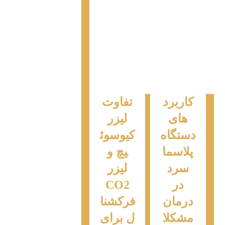
کاربرد
تفاوت
های
لیزر
دستگاه
کیوسوئ
پلاسما
یچ و
سرد
لیزر
در
CO2
درمان
فرکشنا
مشکلا
ل برای