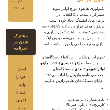
آگوست
4, 2026
تکنولوژی هایفو (امواج اولتراسوند
متمرکز با شدت بالا) انقلابی در
درمان‌های لیفتینگ ایجاد کرده است.
هایفو با هدف قرار دادن لایه SMAS (لایه
پوششی عضلات)، باعث کلاژن‌سازی و
مشترک
سفت شدن پوست می‌شود، بدون اینکه
شدن در
نیازی به تیغ جراحی یا دوره نقاهت باشد.
خبرنامه
تجهیزات پزشکی راژین انواع دستگاه‌های
هایفو از جمله
(22D)،
هایفو 22 بعدی
هایفو
ایمیل
و دستگاه‌های
اولترا فورمر 7 بعدی
تخصصی هایفو واژینال را ارائه می‌دهد.
خود را
مزایای دستگاه‌های هایفو راژین عبارتند
وارد
از:
کنید تا
دقت بسیار بالا در شات‌زنی
آخرین
کارتریج‌های با طول عمر بالا
مقالا
اثربخشی فوری که با گذشت زمان (تا