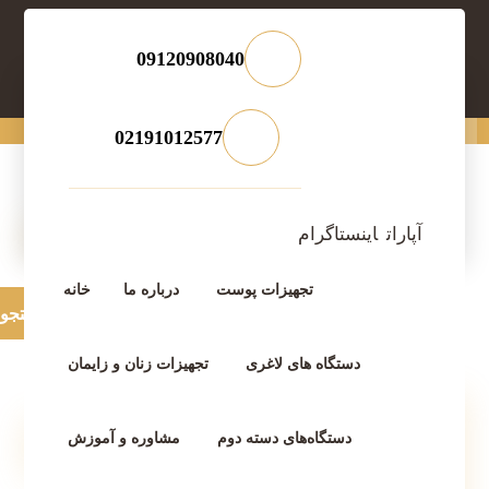
021-22900756
مشاوره تخصصی
فروش تجهیزات کلینیک زیبایی در راژین
09120908040
مقالات
پوست
فروش تجهیزات کلینیک زیبایی در راژین
02191012577
آپارات
اینستاگرام
فروش تجهیزات کلینیک
زیبایی در راژین
تجهیزات پوست
درباره ما
خانه
دسامبر 20, 2025
دستگاه های لاغری
تجهیزات زنان و زایمان
دسته‌ها
دستگاه‌های دسته دوم
مشاوره و آموزش