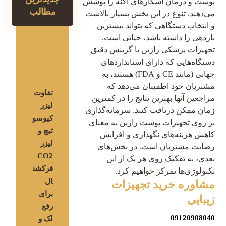
پوست و درمان اسکارهای آکنه را پوشش
مطالب
می‌دهند. تنوع در این بخش بسیار بالاست
و انتخاب دستگاهی که بتواند بیشترین
بازدهی را داشته باشد، حیاتی است.
تجهیزات پزشکی راژین با گزینش دقیق
دستگاه‌هایی که دارای استانداردهای
جهانی (مانند CE و FDA) هستند، به
مشتریان خود اطمینان می‌دهد که
تفاوت
مراجعین آنها بهترین نتایج را در کمترین
لیزر
زمان ممکن دریافت کنند. سرمایه‌گذاری
کیوسو
بر روی تجهیزات پوست راژین به معنای
ئیچ و
کاهش هزینه‌های نگهداری و افزایش
لیزر
رضایت مشتریان است. در بخش‌های
CO2
بعدی، به تفکیک روی هر یک از این
فرکشن
تکنولوژی‌ها تمرکز خواهیم کرد.
ال
مشاوره خرید
تجهیزات
برای
زیبایی
رفع
09120908040
لک و