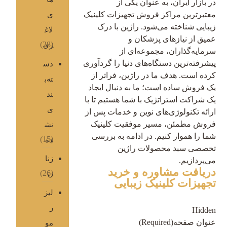
در بازار ایران، به عنوان یکی از
معتبرترین مراکز فروش تجهیزات کلینیک
ی
زیبایی شناخته می‌شود. راژین با درک
لاغ
عمیق از نیازهای پزشکان و
(28)
ری
سرمایه‌گذاران، مجموعه‌ای از
پیشرفته‌ترین دستگاه‌های دنیا را گردآوری
دس
کرده است. هدف ما در راژین، فراتر از
ته‌ب
یک فروش ساده است؛ ما به دنبال ایجاد
ند
یک شراکت استراتژیک با شما هستیم تا با
ی
ارائه تکنولوژی‌های نوین و خدمات پس از
فروش مطمئن، مسیر موفقیت کلینیک
نش
شما را هموار کنیم. در ادامه به بررسی
(15)
ده
تخصصی سبد محصولات راژین
زنا
می‌پردازیم.
دریافت مشاوره و خرید
(26)
ن
تجهیزات کلینیک زیبایی
لیز
ر
Hidden
عنوان صفحه
(Required)
مو