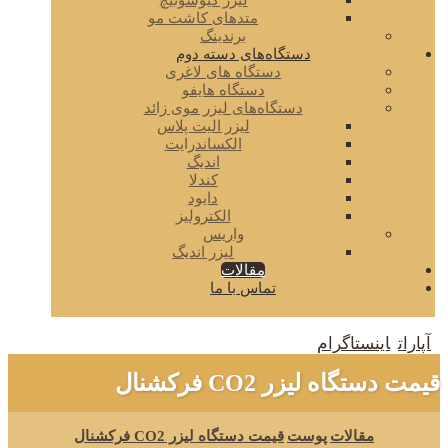
لیزر کیوسوئیچ
متدهای کاشت مو
برندینگ
دستگاه‌های دسته دوم
دستگاه های لاغری
دستگاه هایفو
دستگاه‌های لیزر موی زائد
لیزر الیت پلاس
الکساندرایت
اندیگ
کندلا
دایود
الکترولیز
واریس
لیزر اندیگ
مقالات
تماس با ما
آپارات
اینستاگرام
قیمت دستگاه لیزر CO2 فرکشنال
مقالات
پوست
قیمت دستگاه لیزر CO2 فرکشنال