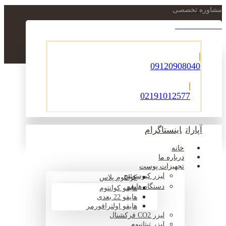
مشاوره تخصصی
021-22900756
09120908040
02191012577
آپارات
اینستاگرام
خانه
درباره ما
تجهیزات پوست
لیزر کیوسوئیچ
کوانتوم پلاس
دستگاه هایفو
هایفو کوانتوم
هایفو 22 بعدی
هایفو اولترافورمر
لیزر CO2 فرکشنال
لیزر تیتانیوم