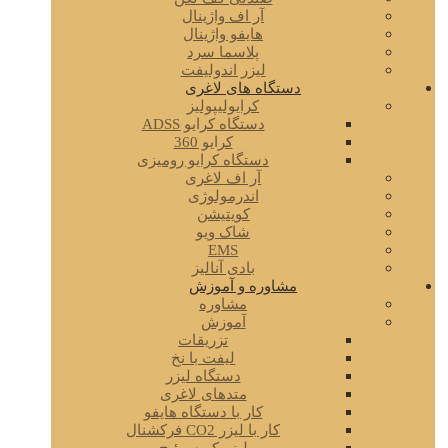
آر اف واژینال
هایفو واژینال
پلاسما سرد
لیزر اندولیفت
دستگاه های لاغری
کرایولیپولیز
دستگاه کرایو ADSS
کرایو 360
دستگاه کرایو رومیزی
آر اف لاغری
اندرمولوژی
کویتیشن
شاک ویو
EMS
بادی آنالیز
مشاوره و آموزش
مشاوره
آموزش
تزریقات
لیفت با نخ
دستگاه لیزر
متدهای لاغری
کار با دستگاه هایفو
کار با لیزر CO2 فرکشنال