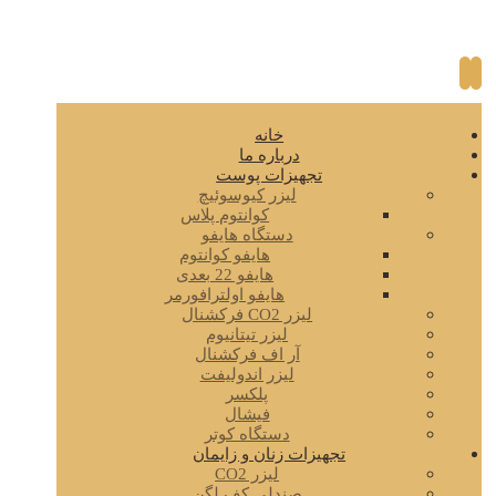
خانه
درباره ما
تجهیزات پوست
لیزر کیوسوئیچ
کوانتوم پلاس
دستگاه هایفو
هایفو کوانتوم
هایفو 22 بعدی
هایفو اولترافورمر
لیزر CO2 فرکشنال
لیزر تیتانیوم
آر اف فرکشنال
لیزر اندولیفت
پلکسر
فیشال
دستگاه کوتر
تجهیزات زنان و زایمان
لیزر CO2
صندلی کف لگن