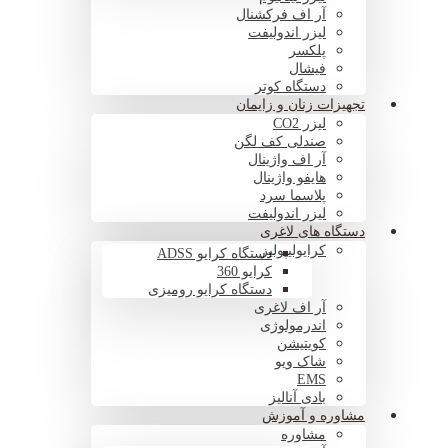
آر اف فرکشنال
لیزر اندولیفت
پلکسر
فیشال
دستگاه کوتر
تجهیزات زنان و زایمان
لیزر CO2
صندلی کف لگن
آر اف واژینال
هایفو واژینال
پلاسما سرد
لیزر اندولیفت
دستگاه های لاغری
کرایولیپولیز
دستگاه کرایو ADSS
کرایو 360
دستگاه کرایو رومیزی
آر اف لاغری
اندرمولوژی
کویتیشن
شاک ویو
EMS
بادی آنالیز
مشاوره و آموزش
مشاوره