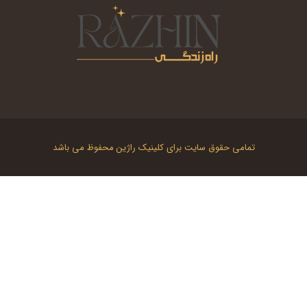
تمامی حقوق سایت برای کلینیک راژین محفوظ می باشد