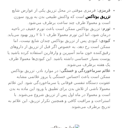
قرمزی:
قرمزی موقتی در محل تزریق یکی از عوارض شایع
تزریق بوتاکس
است که واکنش طبیعی بدن به ورود سوزن
است و معمولا ظرف چند ساعت برطرف می‌شود.
تورم:
تزریق بوتاکس ممکن است باعث تورم خفیف در ناحیه
درمان شود، اما این تورم معمولا ظرف ۱ تا ۲ روز بهبود می‌یابد.
کبودی:
کبودی پس از تزریق بوتاکس چندان شایع نیست، اما
ممکن است رخ دهد، به خصوص اگر قبل از تزریق از داروهای
رقیق‌کننده خون مانند آسپرین و وارفارین استفاده کرده باشید یا
پوست بسیار حساسی داشته باشید. این کبودی‌ها معمولا ظرف
یک هفته برطرف می‌شوند.
علائم سرماخوردگی و خستگی:
در موارد نادر، تزریق بوتاکس
ممکن است باعث احساس خستگی یا بروز علائمی مشابه
عفونت دستگاه تنفسی فوقانی یا سرماخوردگی شود. این علائم
معمولا ناشی از تلاش بدن برای تطبیق با ورود این ماده به بدن
است و معمولا در ماه اول پس از تزریق شروع می‌شوند. با
استراحت و مراقبت کافی و همچنین تکرار تزریق، این علائم به
تدریج برطرف می‌شوند.