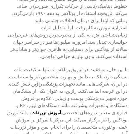
خطوط دینامیک (ناشی از حرکات تکراری صورت) را صاف
می‌کند. تاریخچه استفاده از بوتاکس به دهه ۱۹۸۰ بازمی‌گردد،
زمانی که ابتدا برای درمان اختلالات چشمی مانند
استرابیسموس به کار رفت، اما به دلیل اثرات
زیبایی‌شناختی‌اش، به یکی از محبوب‌ترین روش‌های غیرجراحی
جوانسازی تبدیل شد. امروزه، میلیون‌ها نفر در سراسر جهان
سالانه از بوتاکس برای دستیابی به ظاهری جوان‌تر و شاداب‌تر
استفاده می‌کنند، بدون نیاز به جراحی تهاجمی.
با این حال، موفقیت در تزریق بوتاکس نه تنها به کیفیت ماده
بستگی دارد، بلکه به دانش و مهارت متخصص نیز وابسته است.
در ایران، شرکت‌هایی مانند
تجهیزات پزشکی راژین
نقش کلیدی
در این عرصه ایفا می‌کنند. راژین، به عنوان یکی از پیشگامان
حوزه تجهیزات پزشکی پوست و زیبایی، علاوه بر فروش
دستگاه‌ها و تجهیزات پیشرفته مانند دستگاه‌های لیزر، RF و
فیلرهای معتبر، دوره‌های تخصصی
، مانند تزریق
آموزش تزریقات
بوتاکس را نیز برگزار می‌کند. این مرکز با تمرکز بر آموزش
عملی و تئوری، متخصصان را برای انجام ایمن و مؤثر تزریقات