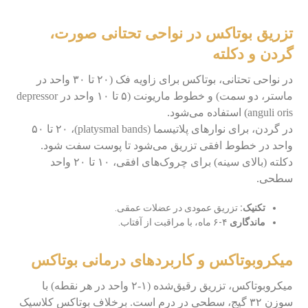
تزریق بوتاکس در نواحی تحتانی صورت،
گردن و دکلته
در نواحی تحتانی، بوتاکس برای زاویه فک (۲۰ تا ۳۰ واحد در
ماستر، دو سمت) و خطوط ماریونت (۵ تا ۱۰ واحد در depressor
anguli oris) استفاده می‌شود.
در گردن، برای نوارهای پلاتیسما (platysmal bands)، ۲۰ تا ۵۰
واحد در خطوط افقی تزریق می‌شود تا پوست سفت شود.
دکلته (بالای سینه) برای چروک‌های افقی، ۱۰ تا ۲۰ واحد
سطحی.
تکنیک:
تزریق عمودی در عضلات عمقی.
ماندگاری
۴-۶ ماه، با مراقبت از آفتاب.
میکروبوتاکس و کاربردهای درمانی بوتاکس
میکروبوتاکس، تزریق رقیق‌شده (۱-۲ واحد در هر نقطه) با
سوزن ۳۲ گیج، سطحی در درم است. برخلاف بوتاکس کلاسیک