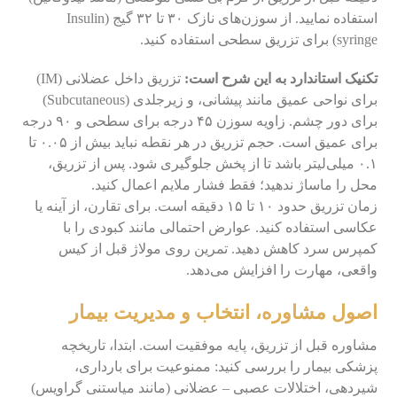
استفاده نمایید. از سوزن‌های نازک ۳۰ تا ۳۲ گیج (Insulin
syringe) برای تزریق سطحی استفاده کنید.
تکنیک استاندارد به این شرح است:
تزریق داخل عضلانی (IM)
برای نواحی عمیق مانند پیشانی، و زیرجلدی (Subcutaneous)
برای دور چشم. زاویه سوزن ۴۵ درجه برای سطحی و ۹۰ درجه
برای عمیق است. حجم تزریق در هر نقطه نباید بیش از ۰.۰۵ تا
۰.۱ میلی‌لیتر باشد تا از پخش جلوگیری شود. پس از تزریق،
محل را ماساژ ندهید؛ فقط فشار ملایم اعمال کنید.
زمان تزریق حدود ۱۰ تا ۱۵ دقیقه است. برای تقارن، از آینه یا
عکاسی استفاده کنید. عوارض احتمالی مانند کبودی را با
کمپرس سرد کاهش دهید. تمرین روی مولاژ قبل از کیس
واقعی، مهارت را افزایش می‌دهد.
اصول مشاوره، انتخاب و مدیریت بیمار
مشاوره قبل از تزریق، پایه موفقیت است. ابتدا، تاریخچه
پزشکی بیمار را بررسی کنید: ممنوعیت برای بارداری،
شیردهی، اختلالات عصبی – عضلانی (مانند میاستنی گراویس)