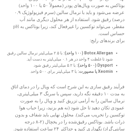
بوتاکس به صورت ویال‌های پودر (معمولاً ۵۰ یا ۱۰۰ واحد)
عرضه می‌شود و باید با نرمال سالین (سرم فیزیولوژیک ۰.۹
درصد) رقیق شود. استفاده از هر محلول دیگری مانند آب
مقطر، می‌تواند توکسین را غیرفعال کند، زیرا بوتاکس به pH
حساس است.
برای برندهای رایج:
Botox Allergan (۱۰۰ واحد):
با ۲.۵ میلی‌لیتر نرمال سالین رقیق
شود تا غلظت ۴ واحد در هر ۰.۱ میلی‌لیتر به دست آید.
Dysport (۵۰۰ واحد):
با ۵.۲ میلی‌لیتر رقیق شود.
Xeomin یا مصپورت:
با ۳ میلی‌لیتر برای ۵۰۰ واحد.
فرآیند رقیق سازی به این شرح است که ویال را در دمای اتاق
به مدت ۱۰ دقیقه نگه دارید، سپس با سرنگ ۳ میلی‌لیتری،
نرمال سالین را به آرامی تزریق کنید و ویال را به صورت
عمودی تکان دهید تا حل شود (نه هم بزنید، زیرا حباب هوا
توکسین را تخریب می‌کند). محلول نهایی باید شفاف و بدون
ذرات باشد. بوتاکس رقیق‌شده را در یخچال (۲-۸ درجه
سانتی‌گراد) نگهداری کنید و حداکثر ۲۴ ساعت استفاده شود.