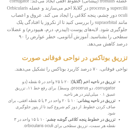
عضله frontalis (پیشانی) خطوط افقی ایجاد می‌کند؛ corrugator
supercilii و procerus در گلابلا اخم می‌سازند و عضله Orbicularis
oculi دور چشم، پنجه کلاغی را ایجاد می کند. عروق و اعصاب
مانند supraorbital را بررسی کنید تا از نکروز یا افتادگی پلک
جلوگیری شود. لایه‌های پوست (اپیدرم، درم، هیپودرم) و عضلات
سطحی را بشناسید. آموزش آناتومی، خطر عوارض را ۹۰
درصد کاهش می‌دهد.
تزریق بوتاکس در نواحی فوقانی صورت
نواحی فوقانی، ۷۰ درصد کاربرد بوتاکس را تشکیل می‌دهند.
تزریق در ناحیه اخم (گلابلا):
۲۰ تا ۲۵ واحد در ۵ نقطه (دو
corrugator، دو procerus، وسط). برای رفع خط ۱۱، تزریق
عمیق ۰.۱ میلی‌لیتر در هر ناحیه.
تزریق در ناحیه پیشانی:
۱۰ تا ۲۰ واحد در ۴ یا ۵ نقطه افقی، برای
صاف کردن خطوط. از دوز کم شروع کنید تا از پتوز جلوگیری
شود.
تزریق در خطوط پنجه کلاغی گوشه چشم:
۱۰ تا ۱۵ واحد در ۳
نقطه هر سمت، تزریق سطحی برای orbicularis oculi.