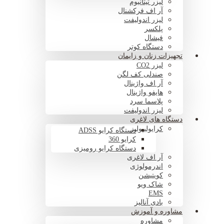
لیزر تیتانیوم
آر اف فرکشنال
لیزر اندولیفت
پلکسر
فیشال
دستگاه کوتر
تجهیزات زنان و زایمان
لیزر CO2
صندلی کف لگن
آر اف واژینال
هایفو واژینال
پلاسما سرد
لیزر اندولیفت
دستگاه های لاغری
کرایولیپولیز
دستگاه کرایو ADSS
کرایو 360
دستگاه کرایو رومیزی
آر اف لاغری
اندرمولوژی
کویتیشن
شاک ویو
EMS
بادی آنالیز
مشاوره و آموزش
مشاوره