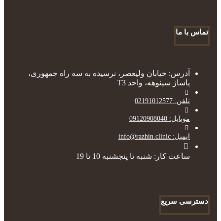
تماس با ما
آدرس: خیابان ولیعصر، نرسیده به سه راه جمهوری،
پاساژ سینوهه، واحد T3
تلفن: 02191012577
موبایل: 09120908040
ایمیل: info@razhin.clinic
ساعت کار: شنبه تا پنجشنبه 10 تا 19
دسترسی سریع