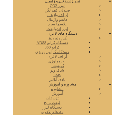
تجهیزات زنان و زایمان
لیزر CO2
صندلی کف لگن
آر اف واژینال
هایفو واژینال
پلاسما سرد
لیزر اندولیفت
دستگاه های لاغری
کرایولیپولیز
دستگاه کرایو ADSS
کرایو 360
دستگاه کرایو رومیزی
آر اف لاغری
اندرمولوژی
کویتیشن
شاک ویو
EMS
بادی آنالیز
مشاوره و آموزش
مشاوره
آموزش
تزریقات
لیفت با نخ
دستگاه لیزر
متدهای لاغری