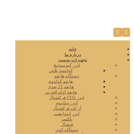
خانه
درباره ما
تجهیزات پوست
لیزر کیوسوئیچ
کوانتوم پلاس
دستگاه هایفو
هایفو کوانتوم
هایفو 22 بعدی
هایفو اولترافورمر
لیزر CO2 فرکشنال
لیزر تیتانیوم
آر اف فرکشنال
لیزر اندولیفت
پلکسر
فیشال
دستگاه کوتر