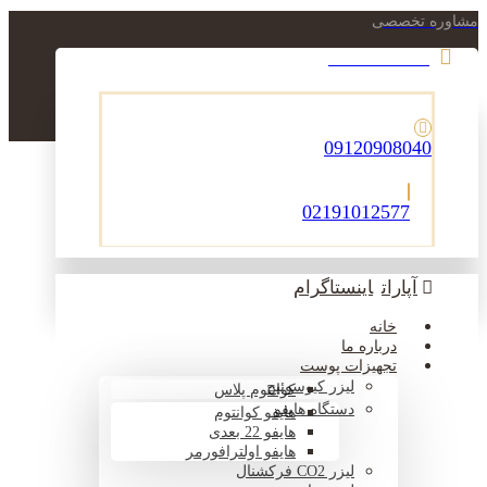
مشاوره تخصصی
021-22900756
09120908040
02191012577
آپارات
اینستاگرام
خانه
درباره ما
تجهیزات پوست
لیزر کیوسوئیچ
کوانتوم پلاس
دستگاه هایفو
هایفو کوانتوم
هایفو 22 بعدی
هایفو اولترافورمر
لیزر CO2 فرکشنال