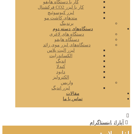
کار با دستگاه هایفو
کار با لیزر CO2 فرکشنال
لیزر کیوسوئیچ
متدهای کاشت مو
برندینگ
دستگاه‌های دسته دوم
دستگاه های لاغری
دستگاه هایفو
دستگاه‌های لیزر موی زائد
لیزر الیت پلاس
الکساندرایت
اندیگ
کندلا
دایود
الکترولیز
واریس
لیزر اندیگ
مقالات
تماس با ما
آپارات
اینستاگرام