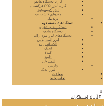
کار با دستگاه هایفو
کار با لیزر CO2 فرکشنال
لیزر کیوسوئیچ
متدهای کاشت مو
برندینگ
دستگاه‌های دسته دوم
دستگاه های لاغری
دستگاه هایفو
دستگاه‌های لیزر موی زائد
لیزر الیت پلاس
الکساندرایت
اندیگ
کندلا
دایود
الکترولیز
واریس
لیزر اندیگ
مقالات
تماس با ما
آپارات
اینستاگرام