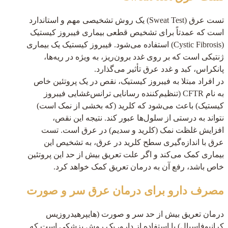
تست عرق (Sweat Test) یک روش تشخیصی مهم و استاندارد
است که عمدتاً برای تشخیص قطعی بیماری فیبروز کیستیک
(Cystic Fibrosis) استفاده می‌شود. فیبروز کیستیک یک بیماری
ژنتیکی است که بر روی غدد برون‌ریز، به ویژه در ریه‌ها،
پانکراس، کبد و غدد عرق تأثیر می‌گذارد.
در افراد مبتلا به فیبروز کیستیک، نقص در یک پروتئین خاص
به نام CFTR (تنظیم‌کننده رسانایی ترانس‌غشایی فیبروز
کیستیک) باعث می‌شود که کلرید (که بخشی از نمک است)
نتواند به درستی از سلول‌ها عبور کند. نتیجه این نقص،
افزایش غلظت نمک (کلرید و سدیم) در عرق است. تست
عرق با اندازه‌گیری سطح کلرید در عرق، به تشخیص این
بیماری کمک می‌کند و اگر علت تعریق بیش از حد این پروتئین
خاص باشد، رفع آن به درمان تعریق کمک خواهد کرد.
مصرف دارو برای درمان عرق سر و صورت
درمان تعریق بیش از حد سر و صورت (هایپرهیدروزیس
کرانیوفاسیال) با استفاده از دارو، یک روش پزشکی است که