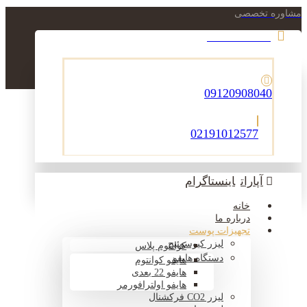
مشاوره تخصصی
021-22900756
09120908040
02191012577
آپارات
اینستاگرام
خانه
درباره ما
تجهیزات پوست
لیزر کیوسوئیچ
کوانتوم پلاس
دستگاه هایفو
هایفو کوانتوم
هایفو 22 بعدی
هایفو اولترافورمر
لیزر CO2 فرکشنال