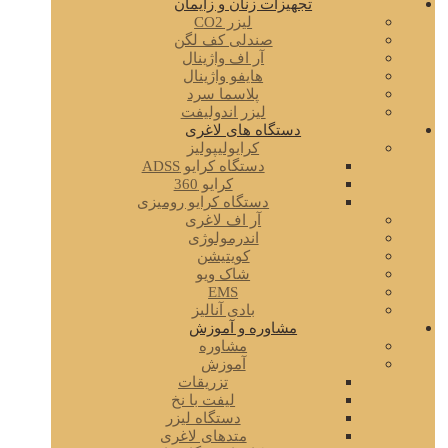
تجهیزات زنان و زایمان
لیزر CO2
صندلی کف لگن
آر اف واژینال
هایفو واژینال
پلاسما سرد
لیزر اندولیفت
دستگاه های لاغری
کرایولیپولیز
دستگاه کرایو ADSS
کرایو 360
دستگاه کرایو رومیزی
آر اف لاغری
اندرمولوژی
کویتیشن
شاک ویو
EMS
بادی آنالیز
مشاوره و آموزش
مشاوره
آموزش
تزریقات
لیفت با نخ
دستگاه لیزر
متدهای لاغری