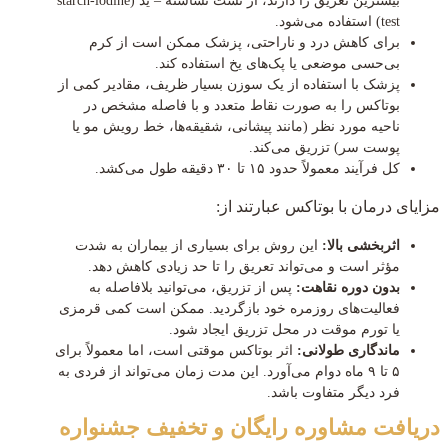
بیشترین تعریق را دارند، از تست نشاسته – ید (starch-iodine
test) استفاده می‌شود.
برای کاهش درد و ناراحتی، پزشک ممکن است از کرم
بی‌حسی موضعی یا پک‌های یخ استفاده کند.
پزشک با استفاده از یک سوزن بسیار ظریف، مقادیر کمی از
بوتاکس را به صورت نقاط متعدد و با فاصله مشخص در
ناحیه مورد نظر (مانند پیشانی، شقیقه‌ها، خط رویش مو یا
پوست سر) تزریق می‌کند.
کل فرآیند معمولاً حدود ۱۵ تا ۳۰ دقیقه طول می‌کشد.
مزایای درمان با بوتاکس عبارتند از:
اثربخشی بالا:
این روش برای بسیاری از بیماران به شدت
مؤثر است و می‌تواند تعریق را تا حد زیادی کاهش دهد.
بدون دوره نقاهت:
پس از تزریق، می‌توانید بلافاصله به
فعالیت‌های روزمره خود بازگردید. ممکن است کمی قرمزی
یا تورم موقت در محل تزریق ایجاد شود.
ماندگاری طولانی:
اثر بوتاکس موقتی است، اما معمولاً برای
۵ تا ۹ ماه دوام می‌آورد. این مدت زمان می‌تواند از فردی به
فرد دیگر متفاوت باشد.
دریافت مشاوره رایگان و تخفیف جشنواره