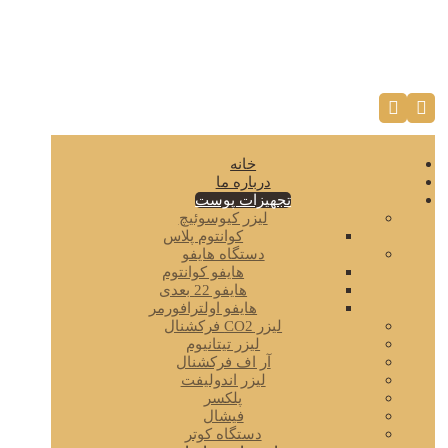
خانه
درباره ما
تجهیزات پوست
لیزر کیوسوئیچ
کوانتوم پلاس
دستگاه هایفو
هایفو کوانتوم
هایفو 22 بعدی
هایفو اولترافورمر
لیزر CO2 فرکشنال
لیزر تیتانیوم
آر اف فرکشنال
لیزر اندولیفت
پلکسر
فیشال
دستگاه کوتر