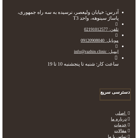
آدرس: خیابان ولیعصر، نرسیده به سه راه جمهوری،
پاساژ سینوهه، واحد T3
تلفن: 02191012577
موبایل: 09120908040
ایمیل: info@razhin.clinic
ساعت کار: شنبه تا پنجشنبه 10 تا 19
دسترسی سریع
اصلی
درباره ما
خدمات
مقالات
تماس با ما