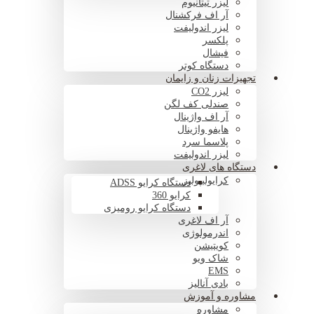
لیزر تیتانیوم
آر اف فرکشنال
لیزر اندولیفت
پلکسر
فیشال
دستگاه کوتر
تجهیزات زنان و زایمان
لیزر CO2
صندلی کف لگن
آر اف واژینال
هایفو واژینال
پلاسما سرد
لیزر اندولیفت
دستگاه های لاغری
کرایولیپولیز
دستگاه کرایو ADSS
کرایو 360
دستگاه کرایو رومیزی
آر اف لاغری
اندرمولوژی
کویتیشن
شاک ویو
EMS
بادی آنالیز
مشاوره و آموزش
مشاوره