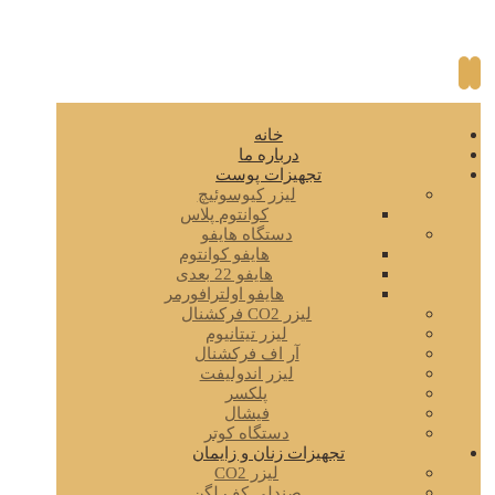
خانه
درباره ما
تجهیزات پوست
لیزر کیوسوئیچ
کوانتوم پلاس
دستگاه هایفو
هایفو کوانتوم
هایفو 22 بعدی
هایفو اولترافورمر
لیزر CO2 فرکشنال
لیزر تیتانیوم
آر اف فرکشنال
لیزر اندولیفت
پلکسر
فیشال
دستگاه کوتر
تجهیزات زنان و زایمان
لیزر CO2
صندلی کف لگن