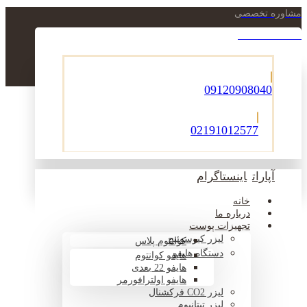
مشاوره تخصصی
021-22900756
09120908040
02191012577
آپارات
اینستاگرام
خانه
درباره ما
تجهیزات پوست
لیزر کیوسوئیچ
کوانتوم پلاس
دستگاه هایفو
هایفو کوانتوم
هایفو 22 بعدی
هایفو اولترافورمر
لیزر CO2 فرکشنال
لیزر تیتانیوم