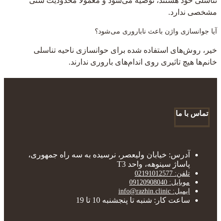
تناسلی خود هستند، توصیه می‌شود و معمولا محدودیت سنی
مشخصی ندارد.
آیا جوانسازی واژن باعث ناباروری می‌شود؟
خیر، روش‌های استفاده شده برای حوانسازی ناحیه تناسلی
خانم‌ها هیچ تاثیری روی اندام‌های باروری ندارند.
تماس با ما
آدرس: خیابان ولیعصر، نرسیده به سه راه جمهوری،
پاساژ سینوهه، واحد T3
تلفن: 02191012577
موبایل: 09120908040
ایمیل: info@razhin.clinic
ساعت کار: شنبه تا پنجشنبه 10 تا 19