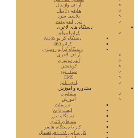
آر اف واژینال
هایفو واژینال
پلاسما سرد
لیزر اندولیفت
دستگاه های لاغری
کرایولیپولیز
دستگاه کرایو ADSS
کرایو 360
دستگاه کرایو رومیزی
آر اف لاغری
اندرمولوژی
کویتیشن
شاک ویو
EMS
بادی آنالیز
مشاوره و آموزش
مشاوره
آموزش
تزریقات
لیفت با نخ
دستگاه لیزر
متدهای لاغری
کار با دستگاه هایفو
کار با لیزر CO2 فرکشنال