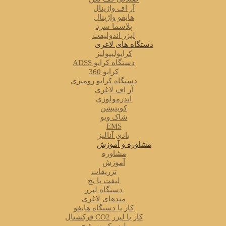
آر اف واژینال
هایفو واژینال
پلاسما سرد
لیزر اندولیفت
دستگاه های لاغری
کرایولیپولیز
دستگاه کرایو ADSS
کرایو 360
دستگاه کرایو رومیزی
آر اف لاغری
اندرمولوژی
کویتیشن
شاک ویو
EMS
بادی آنالیز
مشاوره و آموزش
مشاوره
آموزش
تزریقات
لیفت با نخ
دستگاه لیزر
متدهای لاغری
کار با دستگاه هایفو
کار با لیزر CO2 فرکشنال