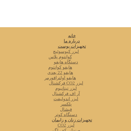
خانه
درباره ما
تجهیزات پوست
لیزر کیوسوئیچ
کوانتوم پلاس
دستگاه هایفو
هایفو کوانتوم
هایفو 22 بعدی
هایفو اولترافورمر
لیزر CO2 فرکشنال
لیزر تیتانیوم
آر اف فرکشنال
لیزر اندولیفت
پلکسر
فیشال
دستگاه کوتر
تجهیزات زنان و زایمان
لیزر CO2
صندلی کف لگن