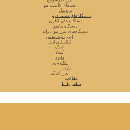
لیزر کیوسوئیچ
متدهای کاشت مو
برندینگ
دستگاه‌های دسته دوم
دستگاه های لاغری
دستگاه هایفو
دستگاه‌های لیزر موی زائد
لیزر الیت پلاس
الکساندرایت
اندیگ
کندلا
دایود
الکترولیز
واریس
لیزر اندیگ
مقالات
تماس با ما