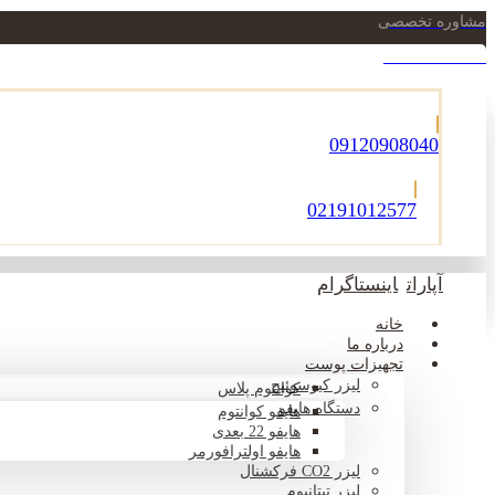
مشاوره تخصصی
021-22900756
09120908040
02191012577
آپارات
اینستاگرام
خانه
درباره ما
تجهیزات پوست
لیزر کیوسوئیچ
کوانتوم پلاس
دستگاه هایفو
هایفو کوانتوم
هایفو 22 بعدی
هایفو اولترافورمر
لیزر CO2 فرکشنال
لیزر تیتانیوم