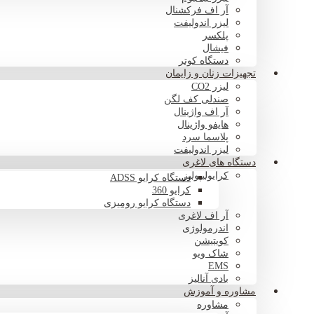
آر اف فرکشنال
لیزر اندولیفت
پلکسر
فیشال
دستگاه کوتر
تجهیزات زنان و زایمان
لیزر CO2
صندلی کف لگن
آر اف واژینال
هایفو واژینال
پلاسما سرد
لیزر اندولیفت
دستگاه های لاغری
کرایولیپولیز
دستگاه کرایو ADSS
کرایو 360
دستگاه کرایو رومیزی
آر اف لاغری
اندرمولوژی
کویتیشن
شاک ویو
EMS
بادی آنالیز
مشاوره و آموزش
مشاوره